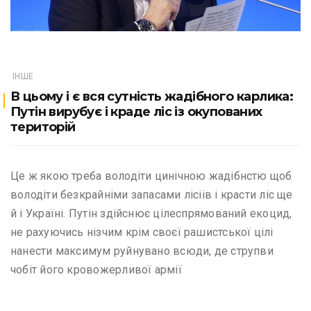
ІНШЕ
В цьому і є вся сутність жадібного карлика:
Путін вирубує і краде ліс із окупованих
територій
Це ж якою треба володіти цинічною жадібнстю щоб
володіти безкрайніми запасами лісіів і красти ліс ще
й і Україні. Путін здійснює цілеспрямований екоцид,
не рахуючись нізчим крім своєї рашистської цілі
нанести максимум руйнувано всюди, де струпви
чобіт його кровожерливої армії