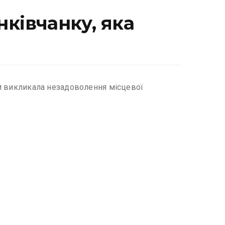
ківчанку, яка
чим викликала незадоволення місцевої