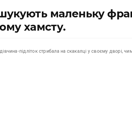
шукують маленьку фран
вому хамсту.
 дівчина-підліток стрибала на скакалці у своєму дворі, 