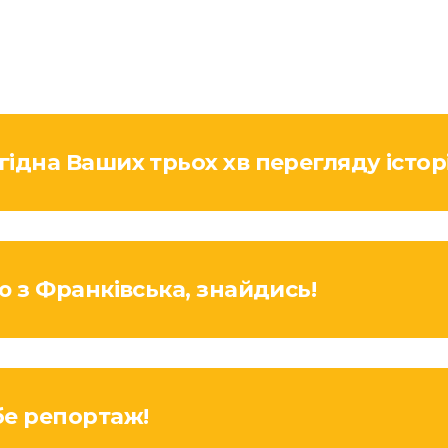
ідна Ваших трьох хв перегляду історі
ю з Франківська, знайдись!
бе репортаж!