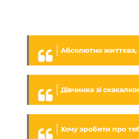
Абсолютно життєва, г
Дівчинка зі скакалко
Хочу зробити про те