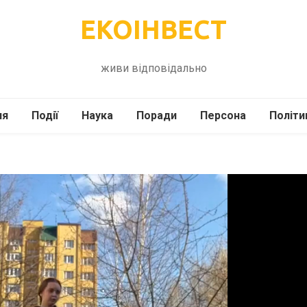
ЕКОІНВЕСТ
живи відповідально
ля
Події
Наука
Поради
Персона
Політи
ілі
Шоубіз
Історія
Кулінарія
жі
Інше
Психологія
Здоров’я
Технології
Сад-Город