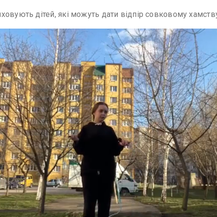
ховують дітей, які можуть дати відпір совковому хамств