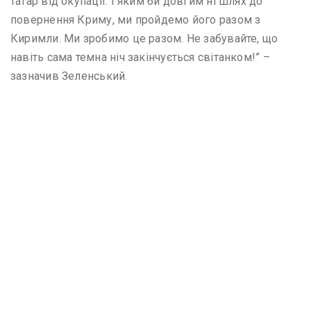
татар від окупації. І яким би довгим ні шлях до
повернення Криму, ми пройдемо його разом з
Киримли. Ми зробимо це разом. Не забувайте, що
навіть сама темна ніч закінчується світанком!” –
зазначив Зеленський.