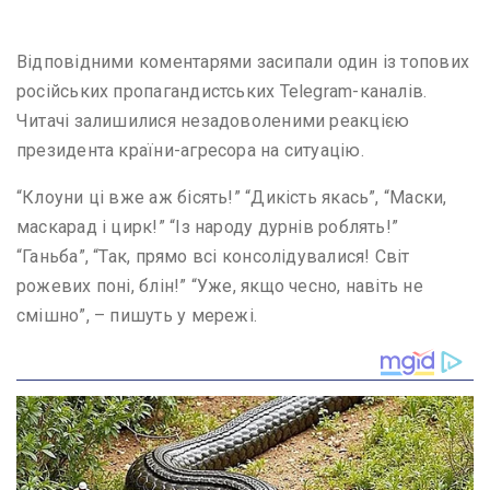
Відповідними коментарями засипали один із топових
російських пропагандистських Telegram-каналів.
Читачі залишилися незадоволеними реакцією
президента країни-агресора на ситуацію.
“Клоуни ці вже аж бісять!” “Дикість якась”, “Маски,
маскарад і цирк!” “Із народу дурнів роблять!”
“Ганьба”, “Так, прямо всі консолідувалися! Світ
рожевих поні, блін!” “Уже, якщо чесно, навіть не
смішно”, – пишуть у мережі.