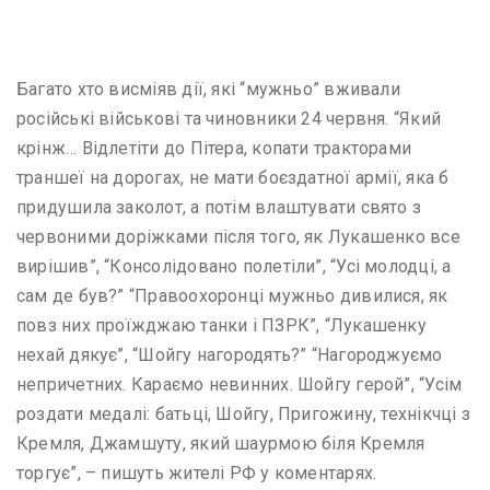
Багато хто висміяв дії, які “мужньо” вживали
російські військові та чиновники 24 червня. “Який
крінж… Відлетіти до Пітера, копати тракторами
траншеї на дорогах, не мати боєздатної армії, яка б
придушила заколот, а потім влаштувати свято з
червоними доріжками після того, як Лукашенко все
вирішив”, “Консолідовано полетіли”, “Усі молодці, а
сам де був?” “Правоохоронці мужньо дивилися, як
повз них проїжджаю танки і ПЗРК”, “Лукашенку
нехай дякує”, “Шойгу нагородять?” “Нагороджуємо
непричетних. Караємо невинних. Шойгу герой”, “Усім
роздати медалі: батьці, Шойгу, Пригожину, технікчці з
Кремля, Джамшуту, який шаурмою біля Кремля
торгує”, – пишуть жителі РФ у коментарях.