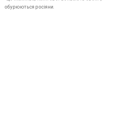
обурюються росіяни.