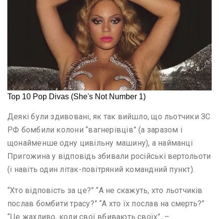
Деякі були здивовані, як так вийшло, що льотчики ЗС
РФ бомбили колони “вагнерівців” (а заразом і
щонайменше одну цивільну машину), а найманці
Пригожина у відповідь збивали російські вертольоти
(і навіть один літак-повітряний командний пункт).
“Хто відповість за це?” “А не скажуть, хто льотчиків
послав бомбити трасу?” “А хто їх послав на смерть?”
“Це жахливо, коли свої вбивають своїх”, –