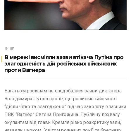
ІНШЕ
В мережі висміяли заяви втікача Путіна про
злагодженість дій російських військових
проти Вагнера
Багатьом росіянам не сподобалися заяви диктатора
Володимира Путіна про те, що російські військові
“діяли чітко та злагоджено” під час заколоту власника
ПВК “Вагнер” Євгена Пригожина. Публічну похвалу
окупантам від глави Кремля різко розкритикували,
назвали цирком, “світом рожевих поні” та брехнею.