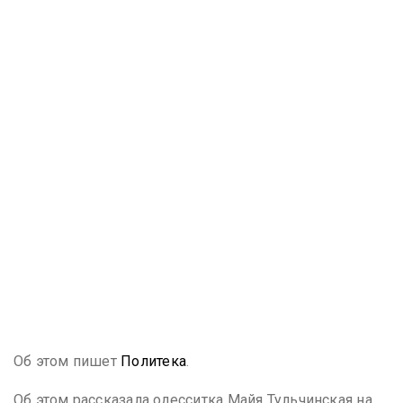
Об этом пишет
Политека
.
Об этом рассказала одесситка Майя Тульчинская на