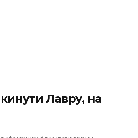
кинути Лавру, на
ї зібралися парафіяни, яких закликали