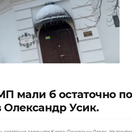
МП мали б остаточно по
 Олександр Усик.
ь остаточно залишити Києво-Печерську Лавру. На територі