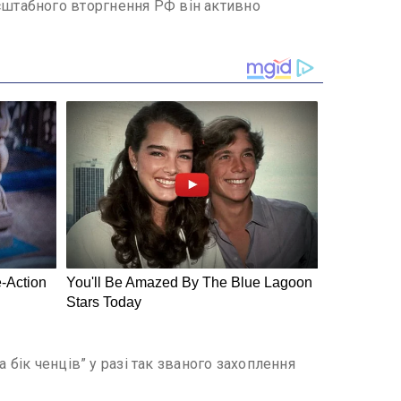
штабного вторгнення РФ він активно
 бік ченців” у разі так званого захоплення