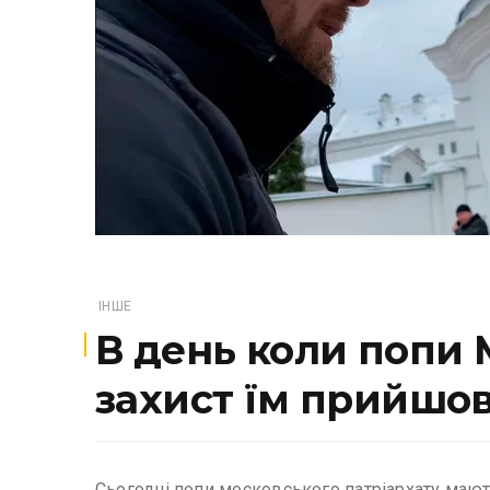
ІНШЕ
В день коли попи 
захист їм прийшов
Сьогодні попи московського патріархату мают