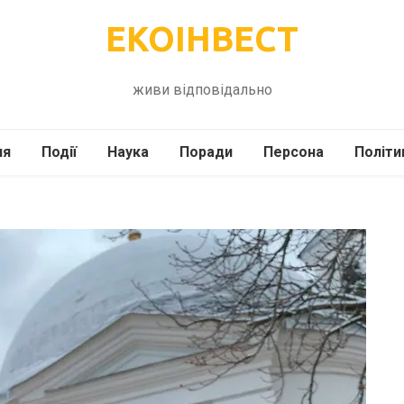
ЕКОІНВЕСТ
живи відповідально
ля
Події
Наука
Поради
Персона
Політи
ілі
Шоубіз
Історія
Кулінарія
жі
Інше
Психологія
Здоров’я
Технології
Сад-Город