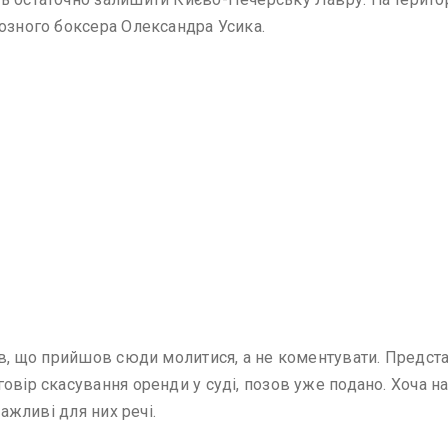
іозного боксера Олександра Усика.
вів, що прийшов сюди молитися, а не коментувати. Пред
овір скасування оренди у суді, позов уже подано. Хоча 
важливі для них речі.