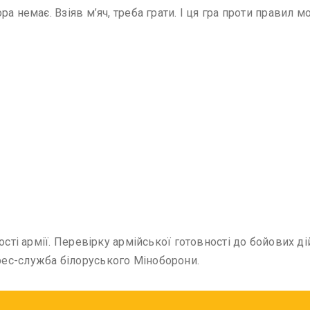
 немає. Взіяв м’яч, треба грати. І ця гра проти правил мо
ності армії. Перевірку армійської готовності до бойових
ес-служба білоруського Міноборони.