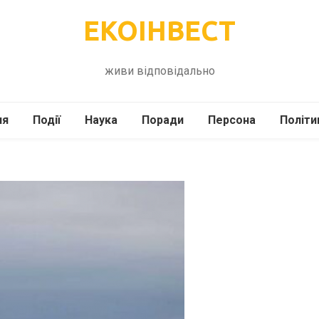
ЕКОІНВЕСТ
живи відповідально
ля
Події
Наука
Поради
Персона
Політи
ілі
Шоубіз
Історія
Кулінарія
жі
Інше
Психологія
Здоров’я
Технології
Сад-Город