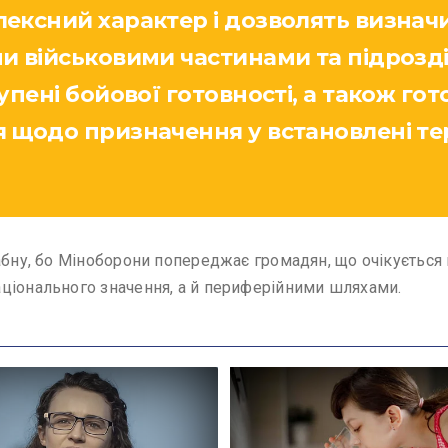
ексний характер і дозволять визнач
и військовими частинами та підрозд
упені бойової готовності, а також гот
 щодо призначення у встановлені тер
абну, бо Міноборони попереджає громадян, що очікується
ціонального значення, а й периферійними шляхами.