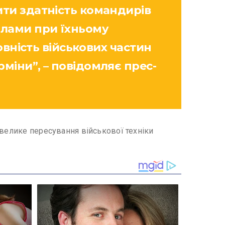
ити здатність командирів
ілами при їхньому
овність військових частин
міни”, – повідомляє прес-
 велике пересування військової техніки