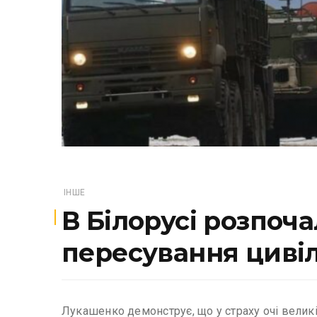
ІНШЕ
В Білорусі розпоч
пересування циві
Лукашенко демонструє, що у страху очі великі.