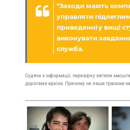
“Заходи мають компл
управляти підлеглим
приведенні у вищі ст
виконувати завдання
служба.
Судячи з інформації, перевірку затіяли масшт
дорогами країни. Причому не лише трасами на