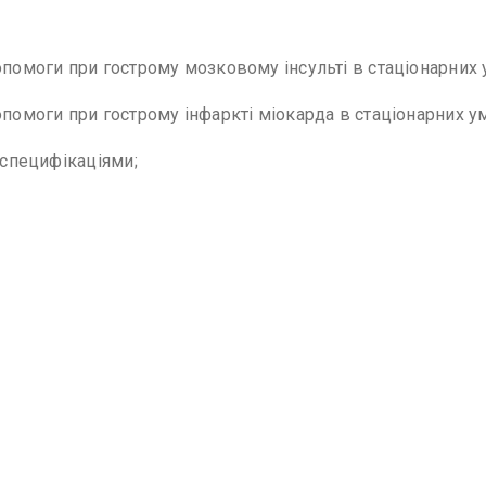
помоги при гострому мозковому інсульті в стаціонарних 
помоги при гострому інфаркті міокарда в стаціонарних ум
 специфікаціями;