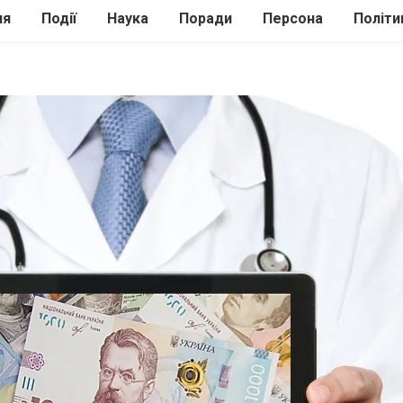
ля
Події
Наука
Поради
Персона
Політи
ілі
Шоубіз
Історія
Кулінарія
жі
Інше
Психологія
Здоров’я
Технології
Сад-Город