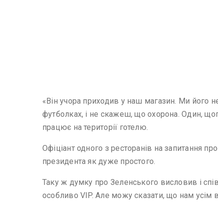
«Він учора приходив у наш магазин. Ми його не 
футболках, і не скажеш, що охорона. Один, щ
працює на території готелю.
Офіціант одного з ресторанів на запитання пр
президента як дуже простого.
Таку ж думку про Зеленського висловив і спі
особливо VIP. Але можу сказати, що нам усім в