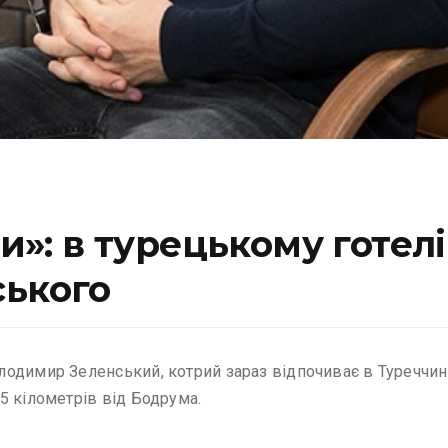
ли»: в турецькому готел
ського
одимир Зеленський, котрий зараз відпочиває в Туреччині
5 кілометрів від Бодрума.