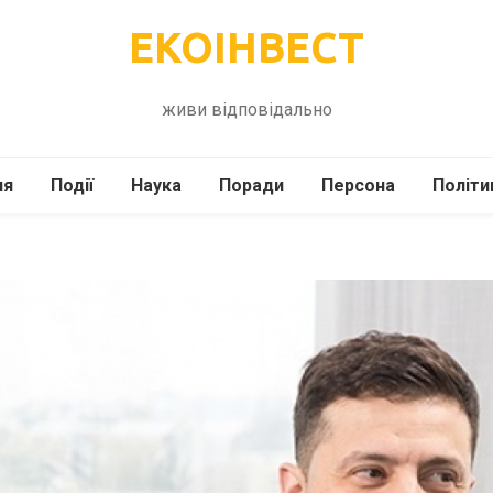
ЕКОІНВЕСТ
живи відповідально
ля
Події
Наука
Поради
Персона
Політи
ілі
Шоубіз
Історія
Кулінарія
жі
Інше
Психологія
Здоров’я
Технології
Сад-Город