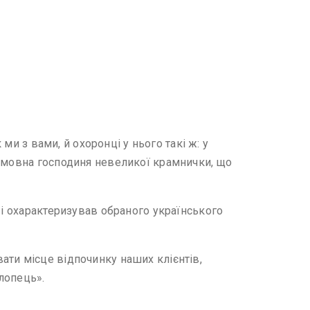
ми з вами, й охоронці у нього такі ж: у
комовна господиня невеликої крамнички, що
 і охарактеризував обраного українського
ати місце відпочинку наших клієнтів,
хлопець».