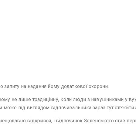
о запиту на надання йому додаткової охорони.
чому не лише традиційну, коли люди з навушниками у вух
ни може під виглядом відпочивальника зараз тут стежити з
 нещодавно відкрився, і відпочинок Зеленського став пер