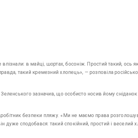
впізнали: в майці, шортах, босоніж. Простий такий, ось як 
оправда, такий кремезний хлопець», — розповіла російсь
о Зеленського зазначив, що особисто носив йому сніданок
вробітник безпеки пляжу. «Ми не маємо права розголошув
ін дуже сподобався: такий спокійний, простий і веселий 