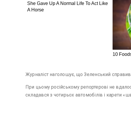
Журналіст наголошує, що Зеленський справив
При цьому російському репортерові не вдалос
складався з чотирьох автомобілів і карети «