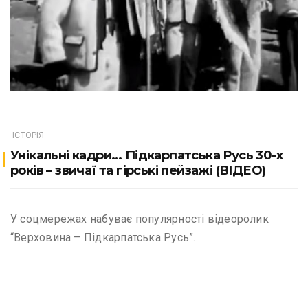
ІСТОРІЯ
Унікальні кадри… Підкарпатська Русь 30-х
років – звичаї та гірські пейзажі (ВІДЕО)
У соцмережах набуває популярності відеоролик
“Верховина – Підкарпатська Русь”.