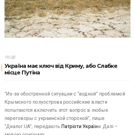
ПОДІЇ
Україна має ключ від Криму, або Слабке
місце Путіна
“Из-за обостренной ситуации с “водной” проблемой
Крымского полуострова российские власти
попытаются включить этот вопрос в любые
переговоры с украинской стороной”, пише
“Диалог.UA”, передають
Патріоти Україн
и. Далі –
мовою оригіналу.