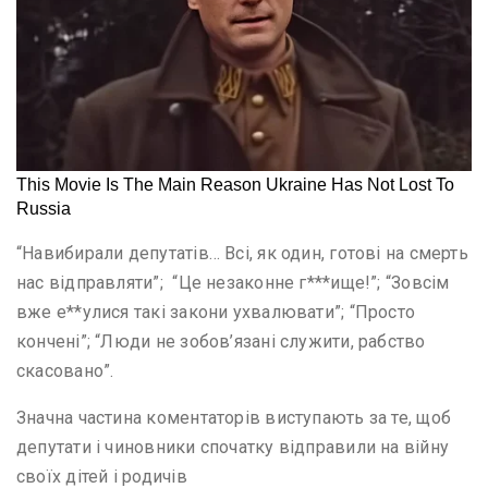
“Навибирали депутатів… Всі, як один, готові на смерть
нас відправляти”; “Це незаконне г***ище!”; “Зовсім
вже е**улися такі закони ухвалювати”; “Просто
кончені”; “Люди не зобов’язані служити, рабство
скасовано”.
Значна частина коментаторів виступають за те, щоб
депутати і чиновники спочатку відправили на війну
своїх дітей і родичів