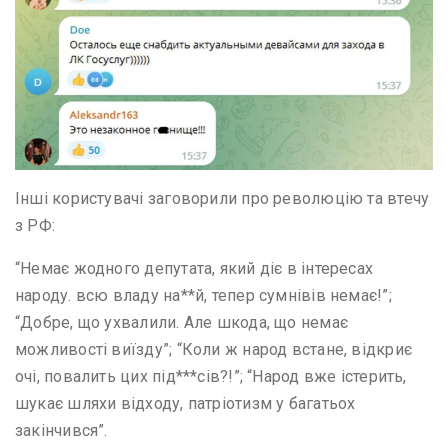
Інші користувачі заговорили про революцію та втечу
з РФ:
“Немає жодного депутата, який діє в інтересах
народу. всю владу на**й, тепер сумнівів немає!”;
“Добре, що ухвалили. Але шкода, що немає
можливості виїзду”; “Коли ж народ встане, відкриє
очі, повалить цих під***сів?!”; “Народ вже істерить,
шукає шляхи відходу, патріотизм у багатьох
закінчився”.