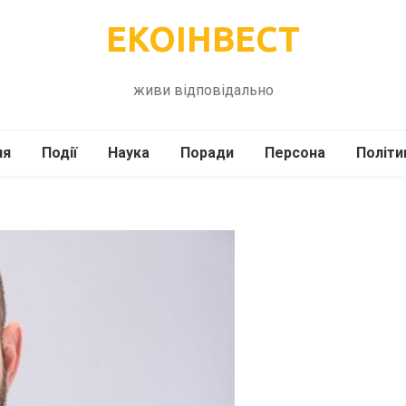
ЕКОІНВЕСТ
живи відповідально
ля
Події
Наука
Поради
Персона
Політи
ілі
Шоубіз
Історія
Кулінарія
жі
Інше
Психологія
Здоров’я
Технології
Сад-Город