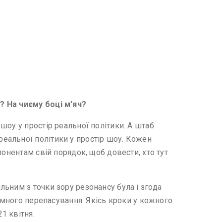
? На чиєму боці м’яч?
шоу у простір реальної політики. А штаб
еальної політики у простір шоу. Кожен
онентам свій порядок, щоб довести, хто тут
ьним з точки зору резонансу була і згода
аємного перепасування. Якісь кроки у кожного
1 квітня.