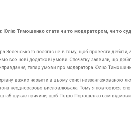
є Юлію Тимошенко стати чи то модератором, чи то суд
ра Зеленського полягає не в тому, щоб провести дебати, 
имо все нові додаткові умови. Спочатку заявили, що дебат
 виправдання, тепер умови про модератора Юлію Тимошенк
івну важко назвати в цьому сенсі незаангажованою людин
вона неодноразово висловлювала. Тому я повторюся, спр
о штаб шукає причини, щоб Петро Порошенко сам відмови