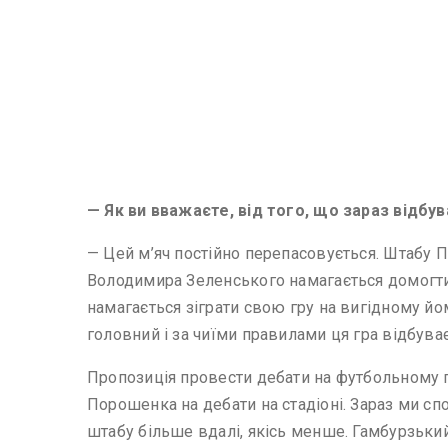
— Як ви вважаєте, від того, що зараз відбу
— Цей м’яч постійно перепасовується. Штабу П
Володимира Зеленського намагається домогтис
намагається зіграти свою гру на вигідному йо
головний і за чиїми правилами ця гра відбуває
Пропозиція провести дебати на футбольному п
Порошенка на дебати на стадіоні. Зараз ми сп
штабу більше вдалі, якісь менше. Гамбурзьки