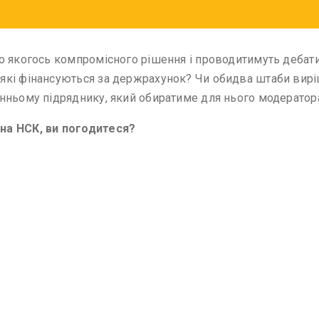
 якогось компромісного рішення і проводитимуть дебати н
кі фінансуються за держрахунок? Чи обидва штаби виріша
нньому підряднику, який обиратиме для нього модератор
на НСК, ви погодитеся?