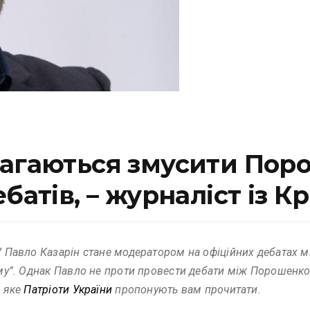
магаються змусити Пор
батів, – журналіст із К
V Павло Казарін стане модератором на офіційних дебатах м
ому”. Однак Павло не проти провести дебати між Порошенком
, яке
Патріоти України
пропонують вам прочитати.