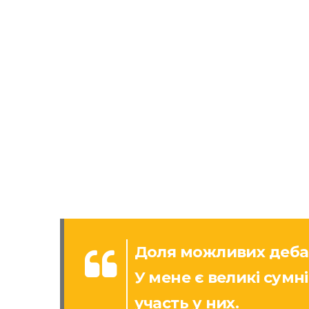
Доля можливих дебаті
У мене є великі сум
участь у них.