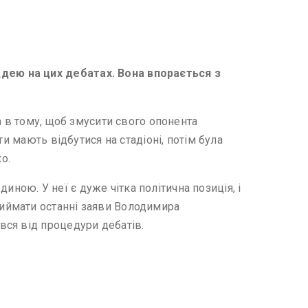
дею на цих дебатах. Вона впорається з
а в тому, щоб змусити свого опонента
и мають відбутися на стадіоні, потім була
о.
ою. У неї є дуже чітка політична позиція, і
иймати останні заяви Володимира
вся від процедури дебатів.