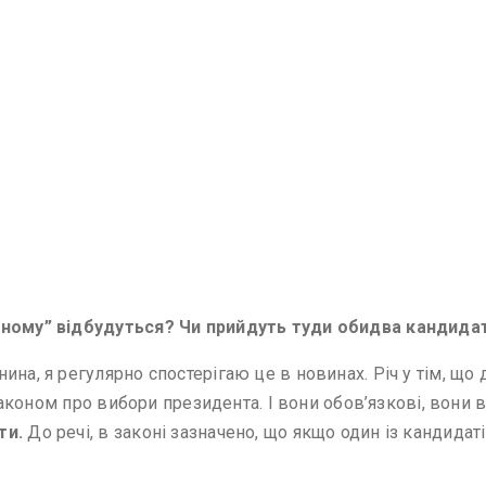
льному” відбудуться? Чи прийдуть туди обидва кандида
на, я регулярно спостерігаю це в новинах. Річ у тім, що 
 законом про вибори президента. І вони обов’язкові, вони 
ти.
До речі, в законі зазначено, що якщо один із кандидаті