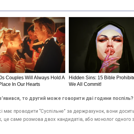
з’явився, то другий може говорити дві години поспіль?
 які має проводити “Суспільне” за держрахунок, вони доси
к, це саме розмова двох кандидатів, або монолог одного з