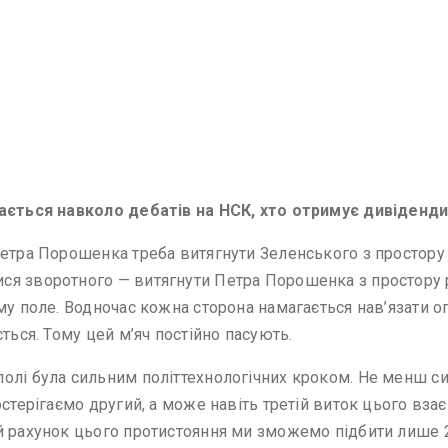
вається навколо дебатів на НСК, хто отримує дивіденди
етра Порошенка треба витягнути Зеленського з простору 
я зворотного — витягнути Петра Порошенка з простору р
му поле. Водночас кожна сторона намагається нав’язати оп
ться. Тому цей м’яч постійно пасують.
олі була сильним політтехнологічних кроком. Не менш сил
остерігаємо другий, а може навіть третій виток цього вз
й рахунок цього протистояння ми зможемо підбити лише 2