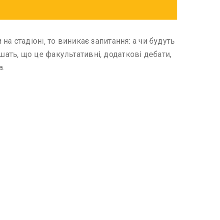
а стадіоні, то виникає запитання: а чи будуть
ть, що це факультативні, додаткові дебати,
а.