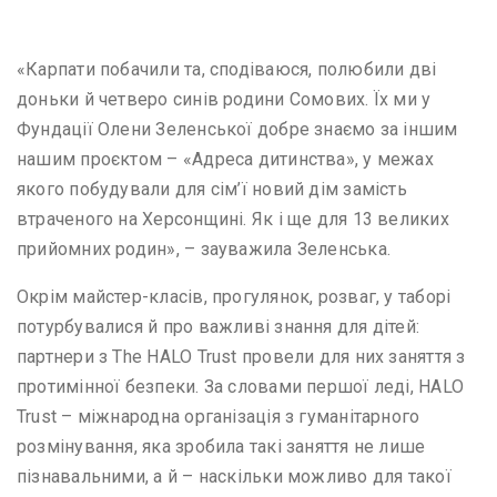
«Карпати побачили та, сподіваюся, полюбили дві
доньки й четверо синів родини Сомових. Їх ми у
Фундації Олени Зеленської добре знаємо за іншим
нашим проєктом – «Адреса дитинства», у межах
якого побудували для сім’ї новий дім замість
втраченого на Херсонщині. Як і ще для 13 великих
прийомних родин», – зауважила Зеленська.
Окрім майстер-класів, прогулянок, розваг, у таборі
потурбувалися й про важливі знання для дітей:
партнери з The HALO Trust провели для них заняття з
протимінної безпеки. За словами першої леді, HALO
Trust – міжнародна організація з гуманітарного
розмінування, яка зробила такі заняття не лише
пізнавальними, а й – наскільки можливо для такої