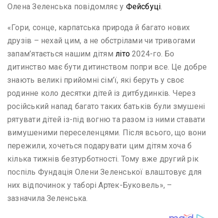
Олена Зеленська повідомляє у
Фейсбуці
.
«Гори, сонце, карпатська природа й багато нових
друзів – нехай цим, а не обстрілами чи тривогами
запам’ятається нашим дітям
літо
2024-го. Бо
дитинство має бути дитинством попри все. Це добре
знають великі прийомні сім’ї, які беруть у своє
родинне коло десятки дітей із дитбудинків. Через
російський напад багато таких батьків були змушені
рятувати дітей із-під вогню та разом із ними ставати
вимушеними переселенцями. Після всього, що вони
пережили, хочеться подарувати цим дітям хоча б
кілька тижнів безтурботності. Тому вже другий рік
поспіль Фундація Олени Зеленської влаштовує для
них відпочинок у таборі Артек-Буковель», –
зазначила Зеленська.