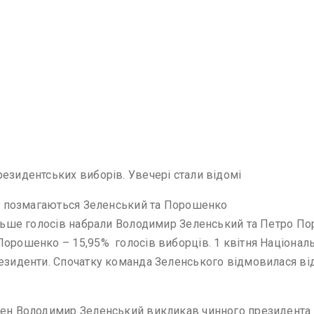
езидентських виборів. Увечері стали відомі
рів позмагаються Зеленський та Порошенко
більше голосів набрали Володимир Зеленський та Петро 
Порошенко – 15,95% голосів виборців. 1 квітня Національ
езиденти. Спочатку команда Зеленського відмовилася від
умен Володимир Зеленський викликав чинного президента