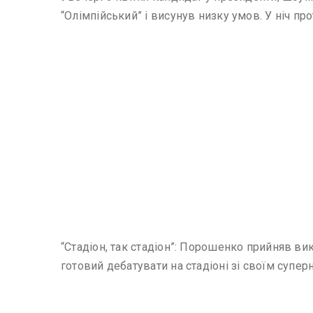
“Олімпійський” і висунув низку умов. У ніч п
“Стадіон, так стадіон”: Порошенко прийняв в
готовий дебатувати на стадіоні зі своїм супе