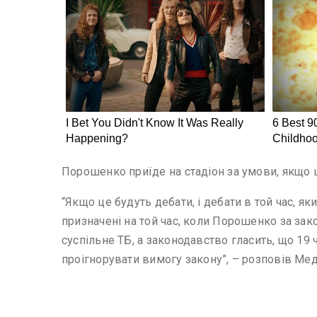
Порошенко приїде на стадіон за умови, якщо ці
“Якщо це будуть дебати, і дебати в той час, я
призначені на той час, коли Порошенко за за
суспільне ТБ, а законодавство гласить, що 19
проігнорувати вимогу закону”, – розповів Ме