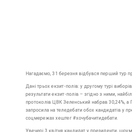
Нагадаємо, 31 березня відбувся перший тур пр
Дані трьох екзит-полів: у другому турі вибо
результати екзит-полів – згідно з ними, най
протоколів ЦВК Зеленський набрав 30,24%, а 
запросила на теледебати обох кандидатів у пр
соцмережах хештег #хочубачитидебати.
Увечері 3 квітня кандидат у президенти, шо