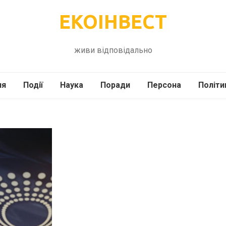
ЕКОІНВЕСТ
живи відповідально
ля
Події
Наука
Поради
Персона
Політи
ілі
Шоубіз
Історія
Кулінарія
жі
Інше
Психологія
Здоров’я
Технології
Сад-Город