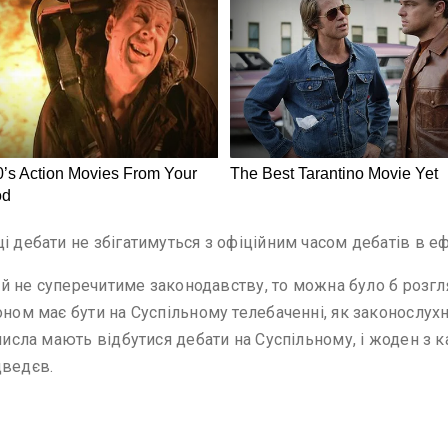
 дебати не збігатимуться з офіційним часом дебатів в еф
кий не суперечитиме законодавству, то можна було б розгля
коном має бути на Суспільному телебаченні, як законослу
 числа мають відбутися дебати на Суспільному, і жоден з 
дведєв.