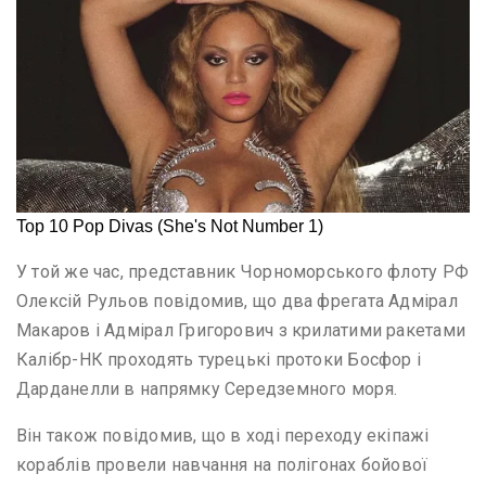
У той же час, представник Чорноморського флоту РФ
Олексій Рульов повідомив, що два фрегата Адмірал
Макаров і Адмірал Григорович з крилатими ракетами
Калібр-НК проходять турецькі протоки Босфор і
Дарданелли в напрямку Середземного моря.
Він також повідомив, що в ході переходу екіпажі
кораблів провели навчання на полігонах бойової