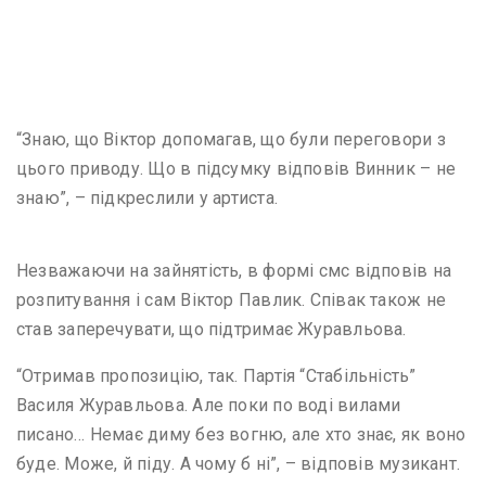
“Знаю, що Віктор допомагав, що були переговори з
цього приводу. Що в підсумку відповів Винник – не
знаю”, – підкреслили у артиста.
Незважаючи на зайнятість, в формі смс відповів на
розпитування і сам Віктор Павлик. Співак також не
став заперечувати, що підтримає Журавльова.
“Отримав пропозицію, так. Партія “Стабільність”
Василя Журавльова. Але поки по воді вилами
писано… Немає диму без вогню, але хто знає, як воно
буде. Може, й піду. А чому б ні”, – відповів музикант.