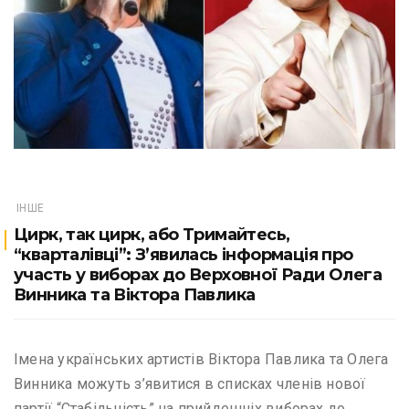
ІНШЕ
Цирк, так цирк, або Тримайтесь,
“кварталівці”: З’явилась інформація про
участь у виборах до Верховної Ради Олега
Винника та Віктора Павлика
Імена українських артистів Віктора Павлика та Олега
Винника можуть з’явитися в списках членів нової
партії “Стабільність” на прийдешніх виборах до