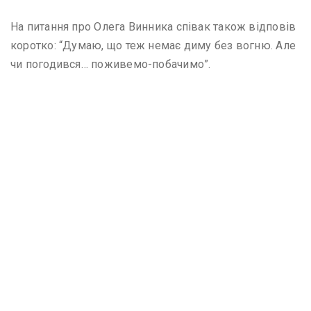
На питання про Олега Винника співак також відповів
коротко: “Думаю, що теж немає диму без вогню. Але
чи погодився… поживемо-побачимо”.