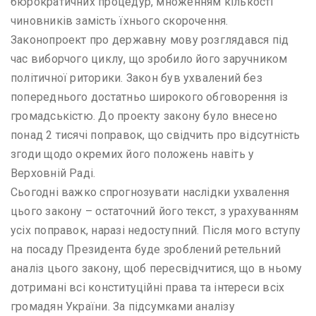
бюрократичних процедур, множенням кількості
чиновників замість їхнього скорочення.
Законопроект про державну мову розглядався під
час виборчого циклу, що зробило його заручником
політичної риторики. Закон був ухвалений без
попереднього достатньо широкого обговорення із
громадськістю. До проекту закону було внесено
понад 2 тисячі поправок, що свідчить про відсутність
згоди щодо окремих його положень навіть у
Верховній Раді.
Сьогодні важко спрогнозувати наслідки ухвалення
цього закону – остаточний його текст, з урахуванням
усіх поправок, наразі недоступний. Після мого вступу
на посаду Президента буде зроблений ретельний
аналіз цього закону, щоб пересвідчитися, що в ньому
дотримані всі конституційні права та інтереси всіх
громадян України. За підсумками аналізу