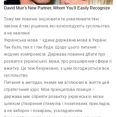
Тому ми повинні ініціювати та ухвалювати такі
закони й такі рішення, які консолідують суспільство,
а не навпаки.
Українська мова – єдина державна мова в Україні.
Так було, так є і так буде. Щодо цього питання –
жодних компромісів. Держава повинна дбати про
розвиток української мови, про розширення сфери її
вжитку. Це теж безумовно, з цим погоджується все
суспільство.
Питання в методах, якими ми втілюємо в життя цей
стратегічний курс. Моя принципова позиція –
держава має сприяти розвитку української мови
шляхом створення стимулів і позитивних прикладів,
а не заборон і покарань, ускладненням