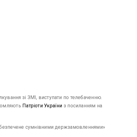
кування зі ЗМІ, виступати по телебаченню.
ідомляють
Патріоти України
з посиланням на
о забезпечене сумнівними держзамовленнями»