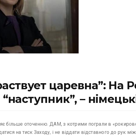
раствует царевна”: На Р
 “наступник”, – німецьк
яє більше оточенню. ДАМ, з котрими пограли в «рокирово
атися на тиск Заходу, і не віддати відставного до рук м