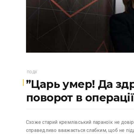
ПОДІЇ
​”Царь умер! Да зд
поворот в операції
Схоже старий кремлівський параноїк не довір
справедливо вважається слабким, щоб не підд