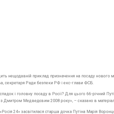
одить нещодавній приклад призначення на посаду нового м
, секретаря Ради безпеки РФ і екс-глави ФСБ.
спадок і головну посаду в Росії? Для цього 66-річний Пу
ки з Дмитром Медведєвим 2008 року», – сказано в матеріал
«Росія 24» засвітилася старша дочка Путіна Марія Воронц