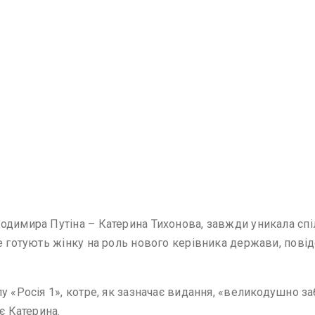
одимира Путіна – Катерина Тихонова, завжди уникала спіл
не готують жінку на роль нового керівника держави, пов
лу «Росія 1», котре, як зазначає видання, «великодушн
є Катерина.