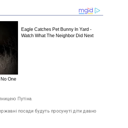
упницею Путіна.
державні посади будуть просунуті діти давно