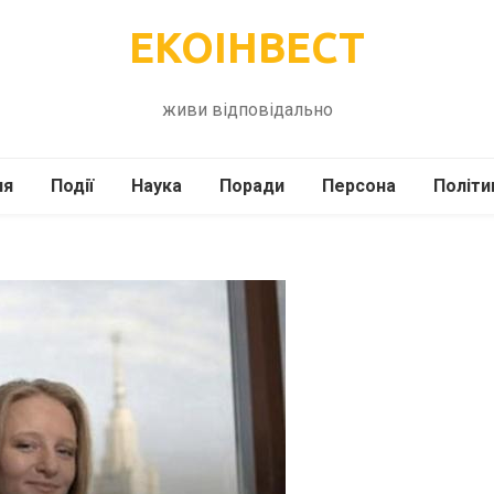
ЕКОІНВЕСТ
живи відповідально
ля
Події
Наука
Поради
Персона
Політи
ілі
Шоубіз
Історія
Кулінарія
жі
Інше
Психологія
Здоров’я
Технології
Сад-Город