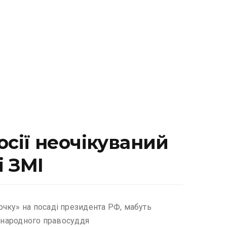
осії неочікуваний
і ЗМІ
чку» на посаді президента РФ, мабуть
іжнародного правосуддя