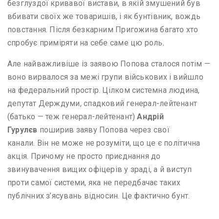
безглуздої кривавої вистави, в якій змушений був
вбивати своїх же товаришів, і як бунтівник, вождь
повстання. Після безкарним Пригожина багато хто
спробує приміряти на себе саме цю роль.
Але найважливіше із заявою Попова сталося потім —
воно вирвалося за межі групи військових і вийшло
на федеральний простір. Цілком системна людина,
депутат Держдуми, спадковий генерал-лейтенант
(батько — теж генерал-лейтенант)
Андрій
Гурулєв
поширив заяву Попова через свої
канали. Він не може не розуміти, що це є політична
акція. Причому не просто приєднання до
звинувачення вищих офіцерів у зраді, а й виступ
проти самої системи, яка не передбачає таких
публічних з’ясувань відносин. Це фактично бунт.