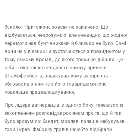
Заколот Пригожина зовсім не закінчено. Що
відбувається, незрозуміло, але очевидно, що жодної
перемоги над бунтівниками й близько не було. Самі
вони не у в’язниці, а зустрічаються з президентом у
тому самому Кремлі, до якого трохи не дійшли. Це
ніби Гітлер після невдалого замаху прийняв
Штауффенберга, подякував йому за вірність і
обговорив з ним та з його товаришами їхнє
подальше працевлаштування.
Про лідера вагнерівців, з одного боку, телевізор із
захопленням розповідає росіянам про те, що й так
було зрозуміло: бандит, мовляв, палаців набудував,
гроші крав. Фабрику тролів начебто відібрали,