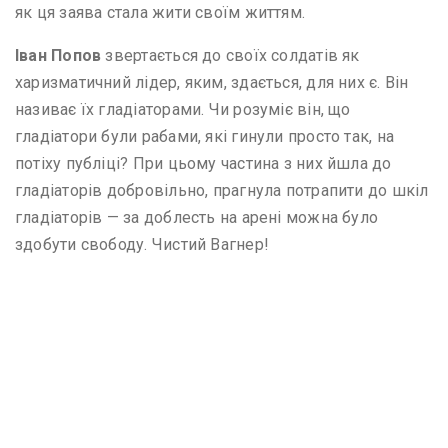
як ця заява стала жити своїм життям.
Іван Попов
звертається до своїх солдатів як
харизматичний лідер, яким, здається, для них є. Він
називає їх гладіаторами. Чи розуміє він, що
гладіатори були рабами, які гинули просто так, на
потіху публіці? При цьому частина з них йшла до
гладіаторів добровільно, прагнула потрапити до шкіл
гладіаторів — за доблесть на арені можна було
здобути свободу. Чистий Вагнер!