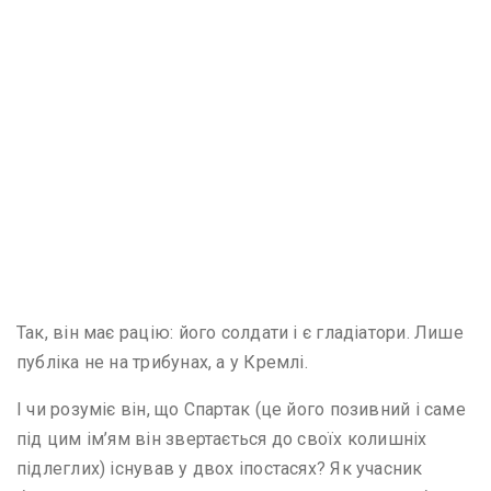
Так, він має рацію: його солдати і є гладіатори. Лише
публіка не на трибунах, а у Кремлі.
І чи розуміє він, що Спартак (це його позивний і саме
під цим ім’ям він звертається до своїх колишніх
підлеглих) існував у двох іпостасях? Як учасник