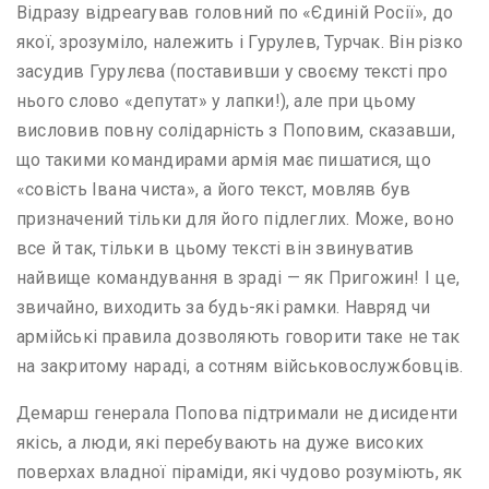
Відразу відреагував головний по «Єдиній Росії», до
якої, зрозуміло, належить і Гурулев, Турчак. Він різко
засудив Гурулєва (поставивши у своєму тексті про
нього слово «депутат» у лапки!), але при цьому
висловив повну солідарність з Поповим, сказавши,
що такими командирами армія має пишатися, що
«совість Івана чиста», а його текст, мовляв був
призначений тільки для його підлеглих. Може, воно
все й так, тільки в цьому тексті він звинуватив
найвище командування в зраді — як Пригожин! І це,
звичайно, виходить за будь-які рамки. Навряд чи
армійські правила дозволяють говорити таке не так
на закритому нараді, а сотням військовослужбовців.
Демарш генерала Попова підтримали не дисиденти
якісь, а люди, які перебувають на дуже високих
поверхах владної піраміди, які чудово розуміють, як