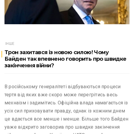
ІНШЕ
Трон захитався із новою силою! Чому
Байден так впевнено говорить про швидке
закінчення війни?
В російському генералітеті відбуваються процеси
тертя від яких вже скоро може перегрітись весь
мехнаізм і задимітись. Офіційна влада намагається із
усіх сил приховувати правду, однак із кожним днем
це вдається все менше і менше. Більше того Байден
увже відкрито заговорив про швидке закінчення