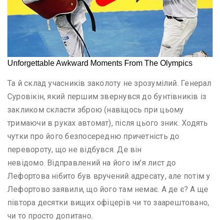
Та й склад учасників заколоту не зрозумілий. Генерал
Суровікін, який першим звернувся до бунтівників із
закликом скласти зброю (навіщось при цьому
тримаючи в руках автомат), після цього зник. Ходять
чутки про його безпосередню причетність до
перевороту, що не відбувся. Де він
невідомо. Відправлений на його ім’я лист до
Лефортова нібито був вручений адресату, але потім у
Лефортово заявили, що його там немає. А де є? А ще
півтора десятки вищих офіцерів чи то заарештовано,
чи то просто допитано.