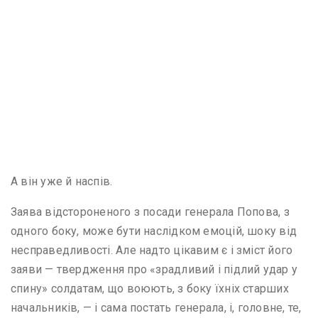
А він уже й наспів.
Заява відстороненого з посади генерала Попова, з
одного боку, може бути наслідком емоцій, шоку від
несправедливості. Але надто цікавим є і зміст його
заяви — твердження про «зрадливий і підлий удар у
спину» солдатам, що воюють, з боку їхніх старших
начальників, — і сама постать генерала, і, головне, те,