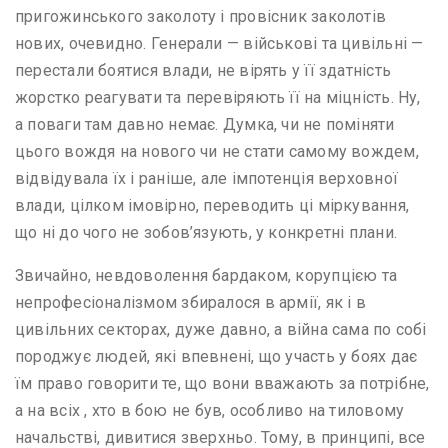
пригожинського заколоту і провісник заколотів
нових, очевидно. Генерали — військові та цивільні —
перестали боятися влади, не вірять у її здатність
жорстко реагувати та перевіряють її на міцність. Ну,
а поваги там давно немає. Думка, чи не поміняти
цього вождя на нового чи не стати самому вождем,
відвідувала їх і раніше, але імпотенція верховної
влади, цілком імовірно, переводить ці міркування,
що ні до чого не зобов’язують, у конкретні плани.
Звичайно, невдоволення бардаком, корупцією та
непрофесіоналізмом збиралося в армії, як і в
цивільних секторах, дуже давно, а війна сама по собі
породжує людей, які впевнені, що участь у боях дає
їм право говорити те, що вони вважають за потрібне,
а на всіх , хто в бою не був, особливо на тиловому
начальстві, дивитися зверхньо. Тому, в принципі, все