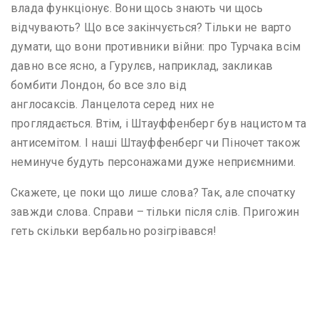
влада функціонує. Вони щось знають чи щось
відчувають? Що все закінчується? Тільки не варто
думати, що вони противники війни: про Турчака всім
давно все ясно, а Гурулєв, наприклад, закликав
бомбити Лондон, бо все зло від
англосаксів. Ланцелота серед них не
проглядається. Втім, і Штауффенберг був нацистом та
антисемітом. І наші Штауффенберг чи Піночет також
неминуче будуть персонажами дуже неприємними.
Скажете, це поки що лише слова? Так, але спочатку
завжди слова. Справи – тільки після слів. Пригожин
геть скільки вербально розігрівався!