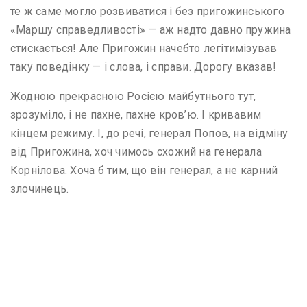
те ж саме могло розвиватися і без пригожинського
«Маршу справедливості» — аж надто давно пружина
стискається! Але Пригожин начебто легітимізував
таку поведінку — і слова, і справи. Дорогу вказав!
Жодною прекрасною Росією майбутнього тут,
зрозуміло, і не пахне, пахне кров’ю. І кривавим
кінцем режиму. І, до речі, генерал Попов, на відміну
від Пригожина, хоч чимось схожий на генерала
Корнілова. Хоча б тим, що він генерал, а не карний
злочинець.