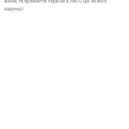
війни, та прийняття України в НАТО ще за його
каденції.