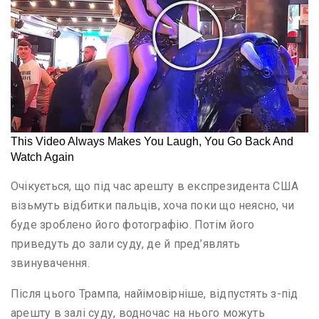
Очікується, що під час арешту в експрезидента США
візьмуть відбитки пальців, хоча поки що неясно, чи
буде зроблено його фотографію. Потім його
приведуть до зали суду, де й пред’являть
звинувачення.
Після цього Трампа, найімовірніше, відпустять з-під
арешту в залі суду, водночас на нього можуть