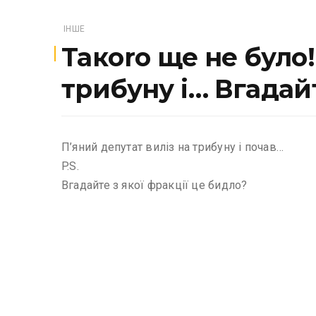
ІНШЕ
Такoro ще не було!
трибуну і… Вгадайт
П’яний депутат виліз на трибуну і почав…
P.S.
Вгадайте з якої фракції це бидло?