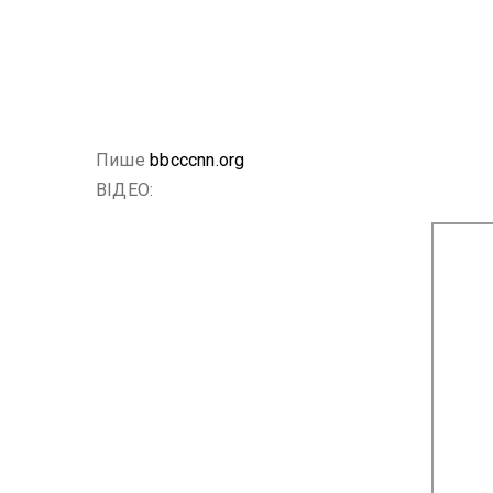
Пише
bbcccnn.org
ВІДЕО: