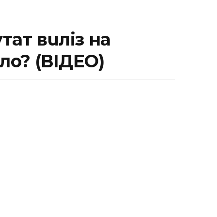
тат вuліз на
лo? (ВІДЕО)