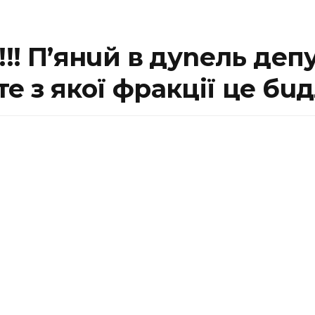
!!! П’янuй в дуneль депу
е з якої фракції це бuд