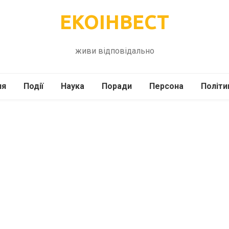
ЕКОІНВЕСТ
живи відповідально
ля
Події
Наука
Поради
Персона
Політи
ілі
Шоубіз
Історія
Кулінарія
жі
Інше
Психологія
Здоров’я
Технології
Сад-Город