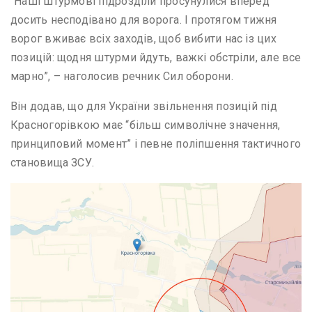
“Наші штурмові підрозділи просунулися вперед
досить несподівано для ворога. І протягом тижня
ворог вживає всіх заходів, щоб вибити нас із цих
позицій: щодня штурми йдуть, важкі обстріли, але все
марно”, – наголосив речник Сил оборони.
Він додав, що для України звільнення позицій під
Красногорівкою має “більш символічне значення,
принциповий момент” і певне поліпшення тактичного
становища ЗСУ.