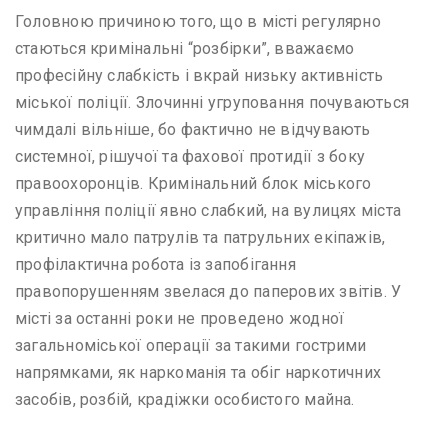
Головною причиною того, що в місті регулярно
стаються кримінальні “розбірки”, вважаємо
професійну слабкість і вкрай низьку активність
міської поліції. Злочинні угруповання почуваються
чимдалі вільніше, бо фактично не відчувають
системної, рішучої та фахової протидії з боку
правоохоронців. Кримінальний блок міського
управління поліції явно слабкий, на вулицях міста
критично мало патрулів та патрульних екіпажів,
профілактична робота із запобігання
правопорушенням звелася до паперових звітів. У
місті за останні роки не проведено жодної
загальноміської операції за такими гострими
напрямками, як наркоманія та обіг наркотичних
засобів, розбій, крадіжки особистого майна.