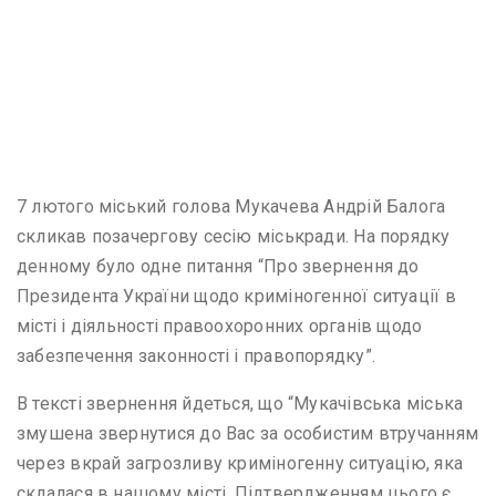
7 лютого міський голова Мукачева Андрій Балога
скликав позачергову сесію міськради. На порядку
денному було одне питання “Про звернення до
Президента України щодо криміногенної ситуації в
місті і діяльності правоохоронних органів щодо
забезпечення законності і правопорядку”.
В тексті звернення йдеться, що “Мукачівська міська
змушена звернутися до Вас за особистим втручанням
через вкрай загрозливу криміногенну ситуацію, яка
склалася в нашому місті. Підтвердженням цього є