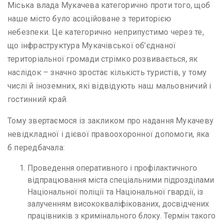
Міська влада Мукачева категорично проти того, щоб
наше місто було асоційоване з територією
небезпеки. Це категорично неприпустимо через те,
що інфраструктура Мукачівської об’єднаної
територіальної громади стрімко розвивається, як
наслідок – значно зростає кількість туристів, у тому
числі й іноземних, які відвідують наш мальовничий і
гостинний край.
Тому звертаємося із закликом про надання Мукачеву
невідкладної і дієвої правоохоронної допомоги, яка
б передбачала:
Проведення оперативного і профілактичного
відпрацювання міста спеціальними підрозділами
Національної поліції та Національної гвардії, із
залученням висококваліфікованих, досвідчених
працівників з кримінального блоку. Термін такого