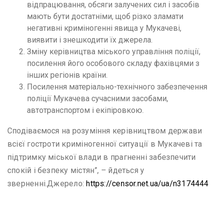
відпрацювання, обсяги залучених сил і засобів
мають бути достатніми, щоб різко зламати
негативні криміногенні явища у Мукачеві,
виявити і знешкодити їх джерела.
Зміну керівництва міського управління поліції,
посилення його особового складу фахівцями з
інших регіонів країни.
Посилення матеріально-технічного забезпечення
поліції Мукачева сучасними засобами,
автотранспортом і екіпіровкою.
Сподіваємося на розуміння керівництвом держави
всієї гостроти криміногенної ситуації в Мукачеві та
підтримку міської влади в прагненні забезпечити
спокій і безпеку містян”, – йдеться у
зверненні.Джерело:
https://censor.net.ua/ua/n3174444