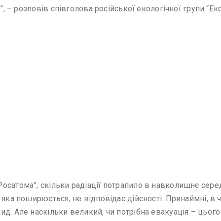
я”, – розповів співголова російської екологічної групи “Е
сатома”, скільки радіації потрапило в навколишнє серед
 яка поширюється, не відповідає дійсності. Принаймні, в
д. Але наскільки великий, чи потрібна евакуація – цього