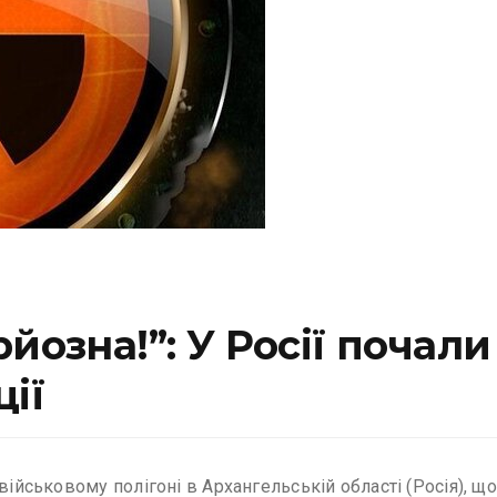
йозна!”: У Росії почал
ії
 військовому полігоні в Архангельській області (Росія), 