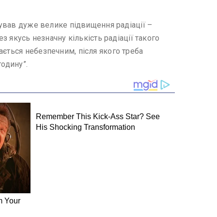
сував дуже велике підвищення радіації –
з якусь незначну кількість радіації такого
ається небезпечним, після якого треба
годину”.