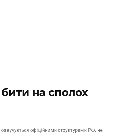
и бити на сполох
що озвучується офіційними структурами РФ, не