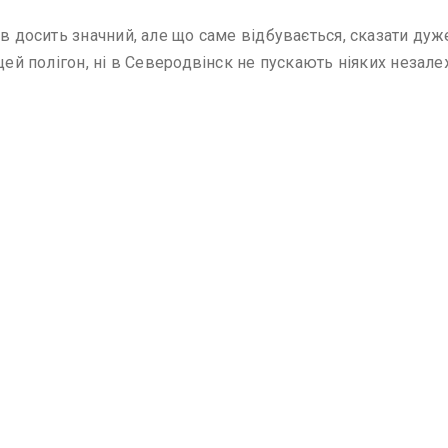
в досить значний, але що саме відбувається, сказати дуже
цей полігон, ні в Северодвінск не пускають ніяких незале