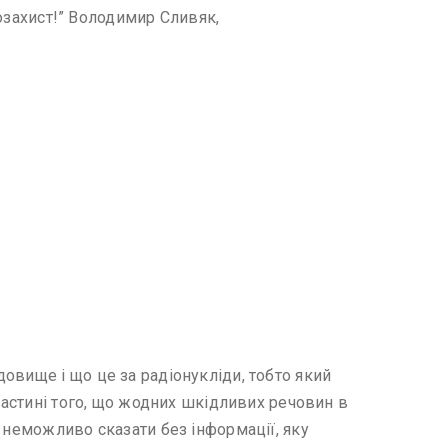
козахист!” Володимир Сливяк,
овище і що це за радіонукліди, тобто який
 частині того, що жодних шкідливих речовин в
 неможливо сказати без інформації, яку