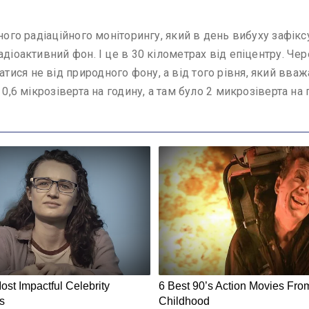
вного радіаційного моніторингу, який в день вибуху зафік
діоактивний фон. І це в 30 кілометрах від епіцентру. Чере
ся не від природного фону, а від того рівня, який вваж
0,6 мікрозіверта на годину, а там було 2 микрозіверта на 