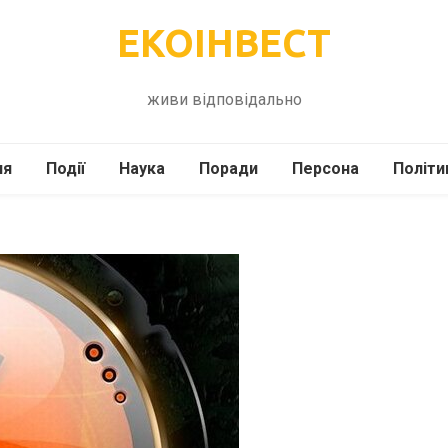
ЕКОІНВЕСТ
живи відповідально
ля
Події
Наука
Поради
Персона
Політи
ілі
Шоубіз
Історія
Кулінарія
жі
Інше
Психологія
Здоров’я
Технології
Сад-Город