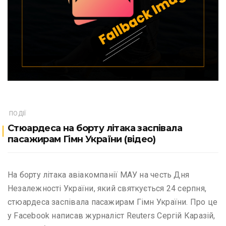
ПОДІЇ
Стюардеса на борту літака заспівала
пасажирам Гімн України (відео)
На борту літака авіакомпанії МАУ на честь Дня
Незалежності України, який святкується 24 серпня,
стюардеса заспівала пасажирам Гімн України. Про це
у Facebook написав журналіст Reuters Сергій Каразій,