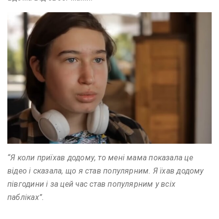
“Я коли приїхав додому, то мені мама показала це
відео і сказала, що я став популярним. Я їхав додому
півгодини і за цей час став популярним у всіх
пабліках”.