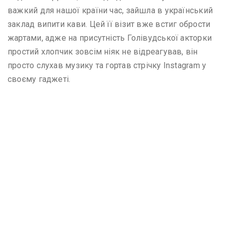
важкий для нашої країни час, зайшла в український
заклад випити кави. Цей її візит вже встиг обрости
жартами, адже на присутність Голівудської акторки
простий хлопчик зовсім ніяк не відреагував, він
просто слухав музику та гортав стрічку Instagram у
своєму гаджеті.