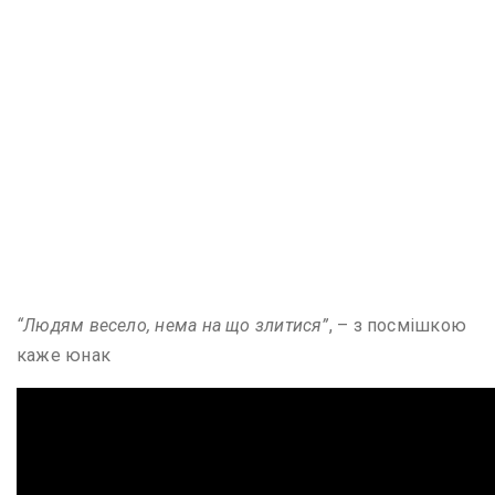
“Людям весело, нема на що злитися”
, – з посмішкою
каже юнак