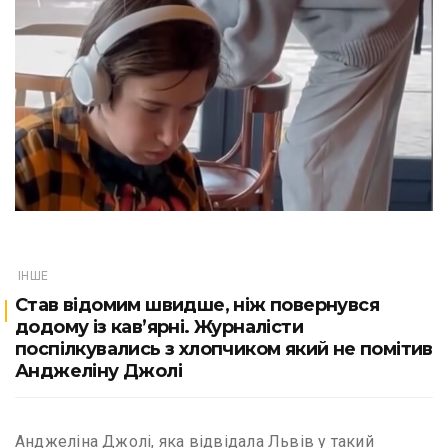
ІНШЕ
Став відомим швидше, ніж повернувся
додому із кав’ярні. Журналісти
поспілкувались з хлопчиком який не помітив
Анджеліну Джолі
Анджеліна Джолі, яка відвідала Львів у такий