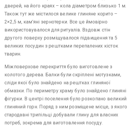
дверей, на його краях – кола діаметром близько 1 м.
Також тут же містилося велике глиняне корито –
2×2,5 м, кам’яні зернотерки. Все це ймовірно
використовувалося для ритуалів. Вздовж стін
другого поверху розміщувалося підвищення та 5
великих посудин з рештками перепалених кісток
тварин.
Міжповерхове перекриття було виготовлене з
колотого дерева. Балки були скріплені мотузками,
сліди якої було знайдено на рештках глиняної
обмазки. По периметру храму було знайдено глиняні
фігурки. В центрі поселення було розкопано великий
глиняний горн. Поряд з ним розміщене місце, з якого
стародавні трипільці добували глину для власних
потреб, зокрема для виготовлення посуду.