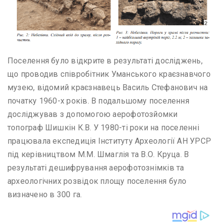
Поселення було відкрите в результаті досліджень,
що проводив співробітник Уманського краєзнавчого
музею, відомий краєзнавець Василь Стефанович на
початку 1960-х років. В подальшому поселення
досліджував з допомогою аерофотозйомки
топограф Шишкін К.В. У 1980-ті роки на поселенні
працювала експедиція Інституту Археології АН УРСР
під керівництвом М.М. Шмаглія та В.О. Круца. В
результаті дешифрування аерофотознімків та
археологічних розвідок площу поселення було
визначено в 300 га.