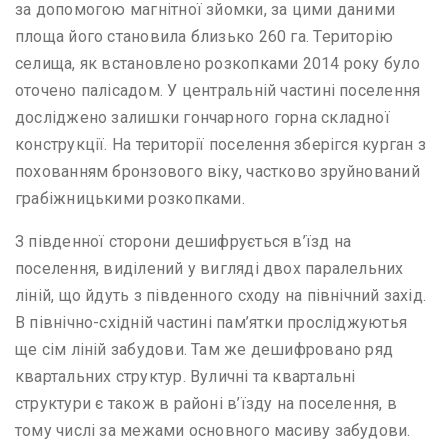
за допомогою магнітної зйомки, за цими даними
площа його становила близько 260 га. Територію
селища, як встановлено розкопками 2014 року було
оточено палісадом. У центральній частині поселення
досліджено залишки гончарного горна складної
конструкції. На території поселення зберігся курган з
похованням бронзового віку, частково зруйнований
грабіжницькими розкопками.
З південної сторони дешифрується в’їзд на
поселення, виділений у вигляді двох паралельних
ліній, що йдуть з південного сходу на північний захід.
В північно-східній частині пам’ятки просліджуютья
ще сім ліній забудови. Там же дешифровано ряд
квартальних структур. Вуличні та квартальні
структури є також в районі в’їзду на поселення, в
тому числі за межами основного масиву забудови.