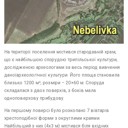
На території поселення містився стародавній храм,
що є найбільшою спорудою трипільської культури,
дослідженою археологами за весь період вивчення
даноїархеологічної культури. Його площа становила
близько 1200 м², розміри – 20×60 м. Споруда
складалася з двох поверхів, з боків мала
одноповерхову прибудову.
На першому поверсі було розкопано 7 вівтарів
хрестоподібної форми з округлими краями.
Найбільший з них (4х3 м) містився біля вхідних