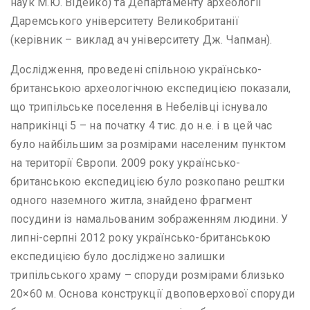
наук М.Ю. Відейко) та Департаменту археології
Даремського університету Великобританії
(керівник – виклад ач університету Дж. Чапман).
Дослідження, проведені спільною українсько-
британською археологічною експедицією показали,
що трипільське поселення в Небелівці існувало
наприкінці 5 – на початку 4 тис. до н.е. і в цей час
було найбільшим за розмірами населеним пунктом
на території Європи. 2009 року українсько-
британською експедицією було розкопано рештки
одного наземного житла, знайдено фрагмент
посудини із намальованим зображенням людини. У
липні-серпні 2012 року українсько-британською
експедицією було досліджено залишки
трипільського храму – споруди розмірами близько
20×60 м. Основа конструкції двоповерхової споруди