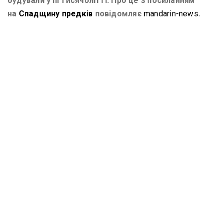
будували у ІІІ тисячолітті. Про це з посиланням
на
Спадщину предків
повідомляє
mandarin-news
.