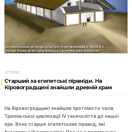
ІСТОРІЯ
Старший за єгипетські піраміди. На
Кіровоградщині знайшли древній храм
На Кіровоградщині знайшли протомісто часів
Трипільської цивілізації IV тисячоліття до нашої
ери. Воно старше єгипетських пірамід, які