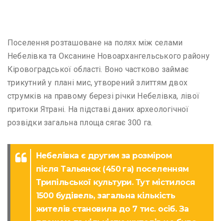
Поселення розташоване на полях між селами
Небелівка та Оксанине Новоархангельського району
Кіровоградської області. Воно частково займає
трикутний у плані мис, утворений злиттям двох
струмків на правому березі річки Небелівка, лівої
притоки Ятрані. На підставі даних археологічної
розвідки загальна площа сягає 300 га.
Небелівка є другим за розміром
після Тальянок (450 га) поселенням
Трипільської культури. Тут містилося
1500 будівель, загальна кількість
жителів становила до 7 тис. осіб. За