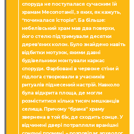
споруда не поступалася сучасним їй
храмам Месопотамії, з яких, як кажуть,
“починалася історія”. Ба більше:
небелівський храм мав два поверхи,
його стелю підтримували десятки
дерев’яних колон. Було знайдено навіть
відбитки мотузок, якими давні
будівельники монтували каркас
споруди. Фарбовані в червоне стіни й
підлога створювали в учасників
ритуалів піднесений настрій. Навколо
була відкрита площа, де могли
розміститися кілька тисяч мешканців
селища. Причому “брама” храму
звернена в той бік, де сходить сонце. У
відчинені двері потрапляли вранішні
сонячні промені, – розповідає археолог