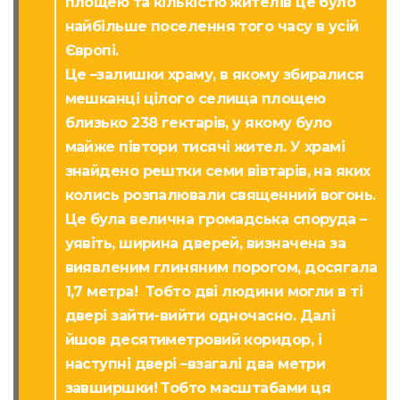
площею та кількістю жителів це було
найбільше поселення того часу в усій
Європі.
Це –залишки храму, в якому збиралися
мешканці цілого селища площею
близько 238 гектарів, у якому було
майже півтори тисячі жител. У храмі
знайдено рештки семи вівтарів, на яких
колись розпалювали священний вогонь.
Це була велична громадська споруда –
уявіть, ширина дверей, визначена за
виявленим глиняним порогом, досягала
1,7 метра! Тобто дві людини могли в ті
двері зайти-вийти одночасно. Далі
йшов десятиметровий коридор, і
наступні двері –взагалі два метри
завширшки! Тобто масштабами ця