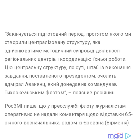
“Закінчується підготовчий період, протягом якого ми
створили централізовану структуру, яка
здійснюватиме методичний супровід діяльності
регіональних центрів і координацію їхньої роботи.
Цю центральну структуру, по суті, штаб із виконання
завдання, поставленого президентом, очолить
адмірал Авакянц, який донедавна командував
Тихоокеанським флотом”, – пояснив росіянин.
РосЗМІ пише, що у пресслужбі флоту журналістам
оперативно не надали коментаря щодо відставки 65-
річного воєначальника, родом із Єревана (Вірменія).