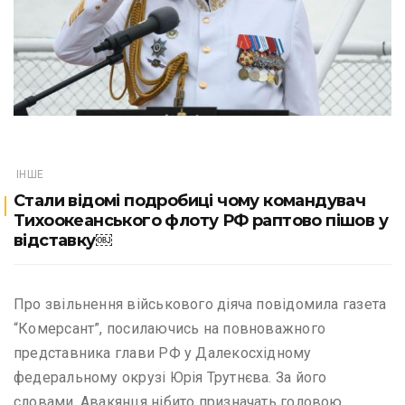
ІНШЕ
Стали відомі подробиці чому командувач
Тихоокеанського флоту РФ раптово пішов у
відставку￼
Про звільнення військового діяча повідомила газета
“Комерсант”, посилаючись на повноважного
представника глави РФ у Далекосхідному
федеральному окрузі Юрія Трутнєва. За його
словами, Авакянця нібито призначать головою