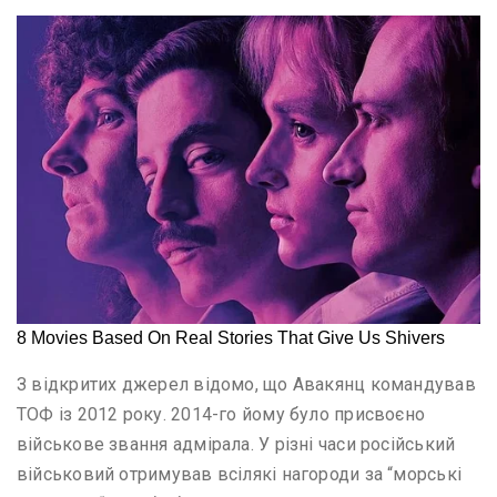
З відкритих джерел відомо, що Авакянц командував
ТОФ із 2012 року. 2014-го йому було присвоєно
військове звання адмірала. У різні часи російський
військовий отримував всілякі нагороди за “морські