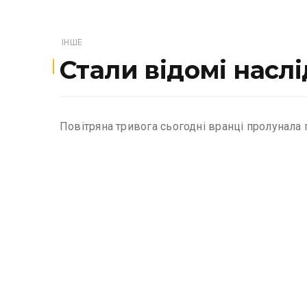
ІНШЕ
Стали відомі насл
Повітряна тривога сьогодні вранці пролунала по