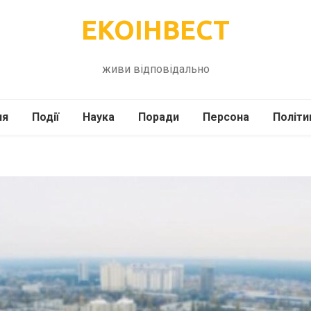
ЕКОІНВЕСТ
живи відповідально
ля
Події
Наука
Поради
Персона
Політи
ілі
Шоубіз
Історія
Кулінарія
жі
Інше
Психологія
Здоров’я
Технології
Сад-Город