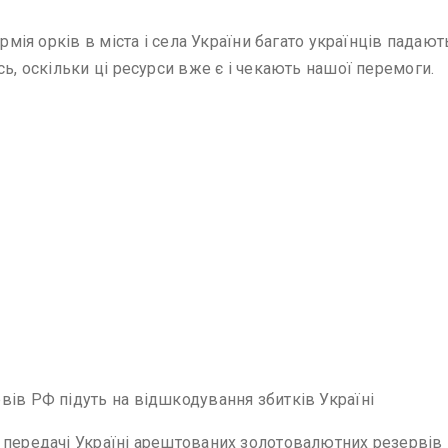
армія орків в міста і села України багато українців падаю
сь, оскільки ці ресурси вже є і чекають нашої перемоги.
вів РФ підуть на відшкодування збитків Україні
м передачі Україні арештованих золотовалютних резервів