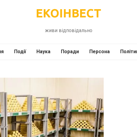
ЕКОІНВЕСТ
живи відповідально
ля
Події
Наука
Поради
Персона
Політи
ілі
Шоубіз
Історія
Кулінарія
жі
Інше
Психологія
Здоров’я
Технології
Сад-Город