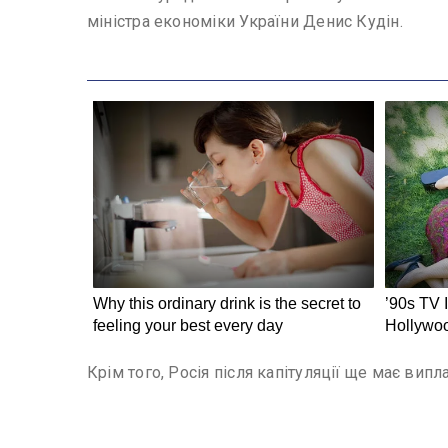
міністра економіки України Денис Кудін.
Крім того, Росія після капітуляції ще має випл