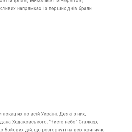
ві та Ірпені, Миколаєві та Чернігові,
важливих напрямках і з перших днів брали
локаціях по всій Україні. Деякі з них,
гдана Ходаковського; “Чисте небо” Сталкер;
о бойових дій, що розгорнуті на всіх критично