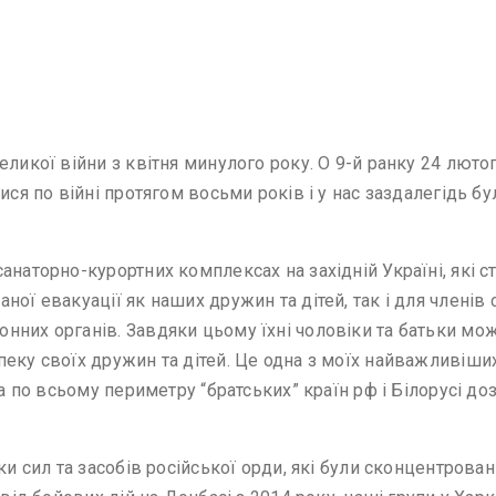
ликої війни з квітня минулого року. О 9-й ранку 24 лютог
ися по війні протягом восьми років і у нас заздалегідь бу
анаторно-курортних комплексах на західній Україні, які с
ої евакуації як наших дружин та дітей, так і для членів 
нних органів. Завдяки цьому їхні чоловіки та батьки мож
еку своїх дружин та дітей. Це одна з моїх найважливіших
та по всьому периметру “братських” країн рф і Білорусі д
ки сил та засобів російської орди, які були сконцентрован