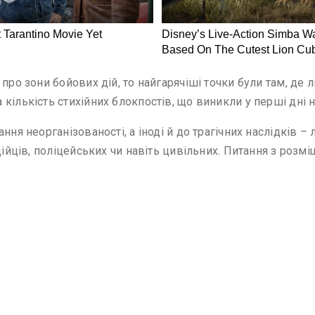
 про зони бойових дій, то найгарячіші точки були там, де
кількість стихійних блокпостів, що виникли у перші дні н
ння неорганізованості, а іноді й до трагічних наслідків 
дійців, поліцейських чи навіть цивільних. Питання з розм