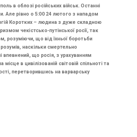
поль в облозі російських військ. Останні
и. Але рівно о 5:00 24 лютого з нападом
Сергій Коротких – людина з дуже складною
ризмом чекістсько-путінської росії, так
ом, розуміючи, що від їхньої боротьби
е розумів, наскільки смертельно
і впевнений, що росія, з урахуванням
місце в цивілізованій світовій спільноті та
ності, перетворившись на варварську