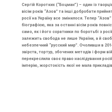
Сергій Коротких (“Боцман”) – один із творці
вісім років “Азов” та інші добробати прийня
росії на Україну все змінилося. Тепер “Азов
біографією, яка за останні вісім років повн
само, як і його соратники по боротьбі з рос
залежить свобода не лише України, а й свобод
небезпечний “русский мир”. Очоливши в 2014
звірств, тортур, збочених методів і форм ві
перекреслила своє право наслідування росій
імперію, жорстокість якої не мала прикладів 