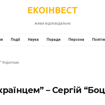
ЕКОІНВЕСТ
живи відповідально
ля
Події
Наука
Поради
Персона
Політи
ілі
Шоубіз
Історія
Кулінарія
жі
Інше
Психологія
Здоров’я
Технології
Сад-Город
українцем” – Сергій “Бо