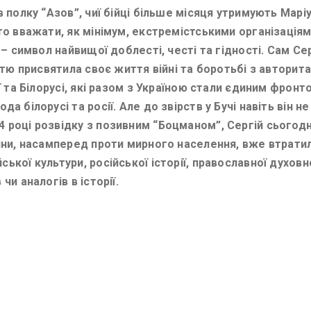
в полку “Азов”, чиї бійці більше місяця утримують Маріу
то вважати, як мінімум, екстремістськими організаціям
” – символ найвищої доблесті, честі та гідності. Сам 
істю присвятила своє життя війні та боротьбі з авторита
ії та Білорусі, які разом з Україною стали єдиним фронт
а білорусі та росії. Але до звірств у Бучі навіть він н
 році розвідку з позивним “Боцманом”, Сергій сьогодн
йни, насамперед проти мирного населення, вже втратила 
ської культури, російської історії, православної духов
чи аналогів в історії.