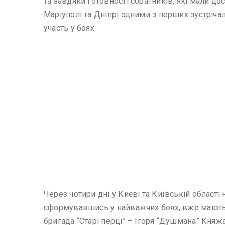
та завдяки готовності соратників, які мали дос
Маріуполі та Дніпрі одними з перших зустрічал
участь у боях.
Через чотири дні у Києві та Київській області 
сформувавшись у найважчих боях, вже мають св
бригада “Старі перці” – Ігоря “Душмана” Княж