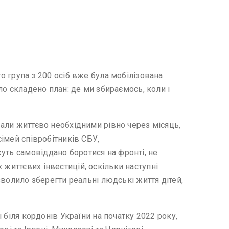
о група з 200 осіб вже була мобілізована.
ло складено план: де ми збираємось, коли і
тали життєво необхідними рівно через місяць,
сімей співробітників СБУ,
уть самовіддано боротися на фронті, не
 життєвих інвестицій, оскільки наступні
озволило зберегти реальні людські життя дітей,
і біля кордонів України на початку 2022 року,