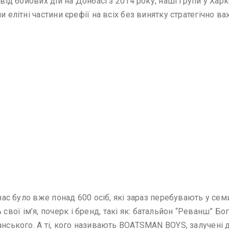
від бойових дій на Донбасі з 2014 року, наші групи у Харко
и елітні частини єрефії на всіх без винятку стратегічно 
нас було вже понад 600 осіб, які зараз перебувають у семи 
ої ім’я, почерк і бренд, такі як: батальйон “Реванш” Бо
анського. А ті, кого називають BOATSMAN BOYS, залучені д