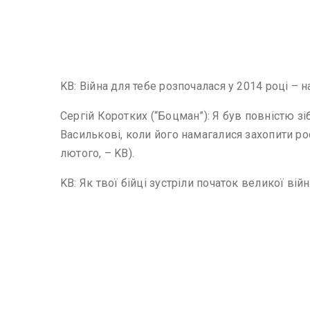
KВ: Війна для тебе розпочалася у 2014 році – 
Сергій Коротких (“Боцман”): Я був повністю зі
Василькові, коли його намагалися захопити ро
лютого, – KВ).
KВ: Як твої бійці зустріли початок великої вій