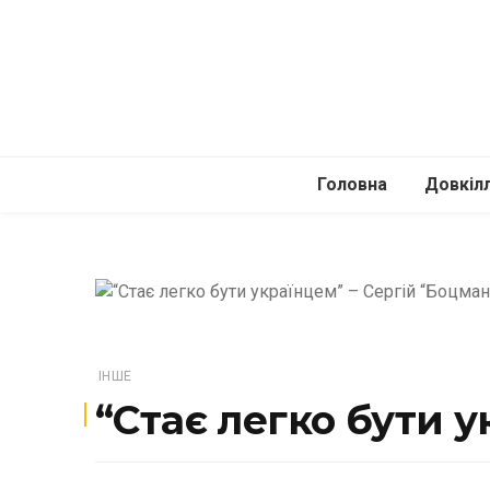
Головна
Довкіл
Автомоб
Подоро
ІНШЕ
“Стає легко бути 