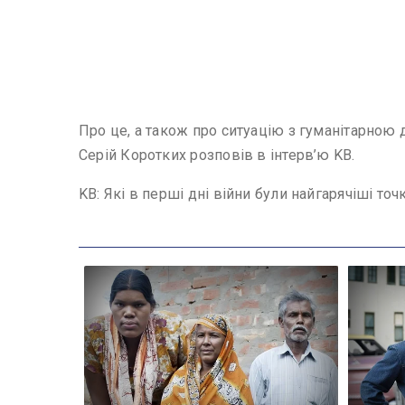
Про це, а також про ситуацію з гуманітарною 
Серій Коротких розповів в інтерв’ю KВ.
KВ: Які в перші дні війни були найгарячіші точ