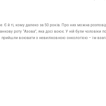
ше. Є й ті, кому далеко за 50 років. Про них можна розпов
нкову роту “Азова”, яка досі воює. У ній були чоловіки по
кі прийшли воювати з невиліковною онкологією – їм взага