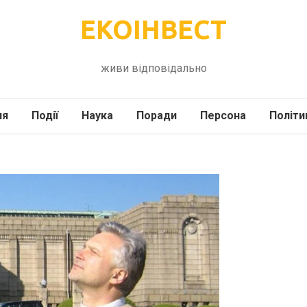
ЕКОІНВЕСТ
живи відповідально
ля
Події
Наука
Поради
Персона
Політи
ілі
Шоубіз
Історія
Кулінарія
жі
Інше
Психологія
Здоров’я
Технології
Сад-Город