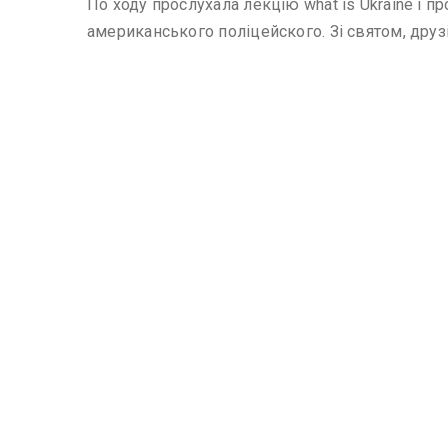
По ходу прослухала лекцію what is Ukraine і п
американського поліцейского. Зі святом, друз