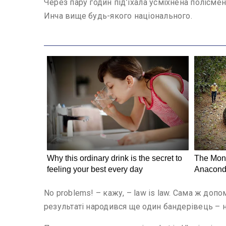
Через пару годин під’їхала усміхнена полісмен
Инча вище будь-якого національного.
No problems! – кажу, – law is law. Сама ж допо
результаті народився ще один бандерівець – н