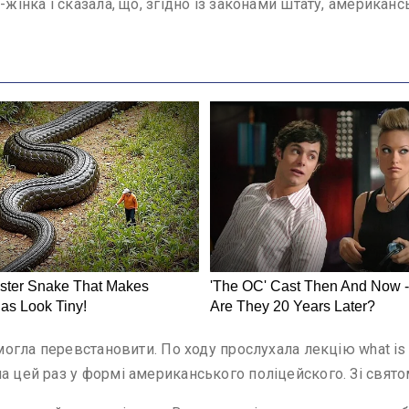
-жінка і сказала, що, згідно із законами штату, американ
могла перевстановити. По ходу прослухала лекцію what is Uk
а цей раз у формі американського поліцейского. Зі святом