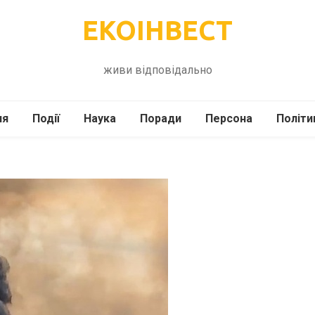
ЕКОІНВЕСТ
живи відповідально
ля
Події
Наука
Поради
Персона
Політи
ілі
Шоубіз
Історія
Кулінарія
жі
Інше
Психологія
Здоров’я
Технології
Сад-Город