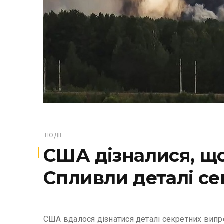
ПОДІЇ
США дізналися, що 
Спливли деталі с
США вдалося дізнатися деталі секретних випроб