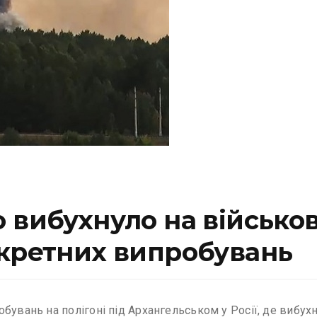
вибухнуло на військовій
екретних випробувань
увань на полігоні під Архангельськом у Росії, де вибухну