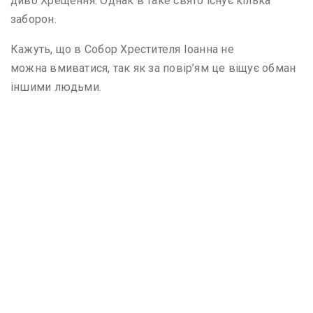
диво Хрещення. Однак в таке свято існує кілька
заборон.
Кажуть, що в Собор Хрестителя Іоанна не
можна вмиватися, так як за повір’ям це віщує обман
іншими людьми.