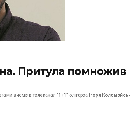
їна. Притула помножив к
егами висміяв телеканал “1+1” олігарха
Ігоря Коломойсь