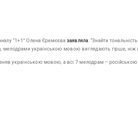
аналу “1+1” Олена Єремєєва
заявляла
: “Знайти тональніст
, мелодрами українською мовою виглядають гірше, ніж к
 зняв українською мовою, а всі 7 мелодрам – російською