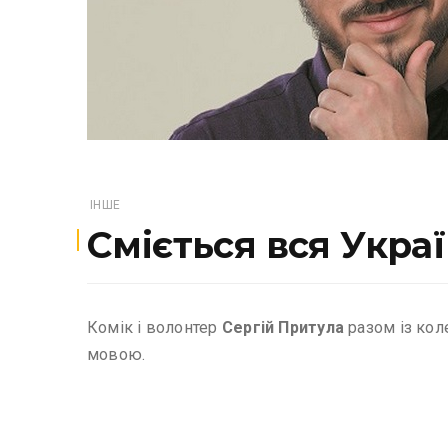
ІНШЕ
Сміється вся Укра
Комік і волонтер
Сергій Притула
разом із кол
мовою.