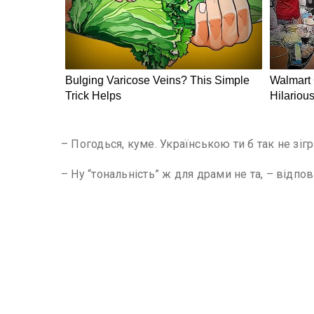
– Погодься, куме. Українською ти б так не зігр
– Ну “тональність” ж для драми не та, – відпов