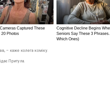
ав, – каже колега коміку.
ідає Притула.