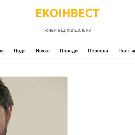
ЕКОІНВЕСТ
живи відповідально
ля
Події
Наука
Поради
Персона
Політи
ілі
Шоубіз
Історія
Кулінарія
жі
Інше
Психологія
Здоров’я
Технології
Сад-Город