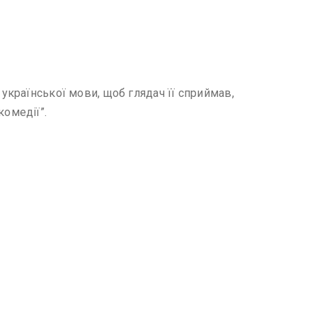
ь української мови, щоб глядач її сприймав,
омедії”.
.