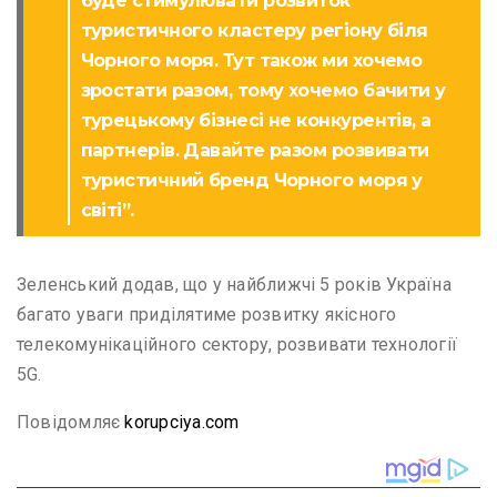
буде стимулювати розвиток
туристичного кластеру регіону біля
Чорного моря. Тут також ми хочемо
зростати разом, тому хочемо бачити у
турецькому бізнесі не конкурентів, а
партнерів. Давайте разом розвивати
туристичний бренд Чорного моря у
світі”.
Зеленський додав, що у найближчі 5 років Україна
багато уваги приділятиме розвитку якісного
телекомунікаційного сектору, розвивати технології
5G.
Повідомляє
korupciya.com