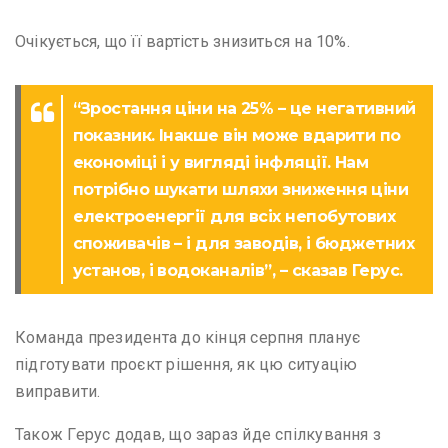
Очікується, що її вартість знизиться на 10%.
“Зростання ціни на 25% – це негативний
показник. Інакше він може вдарити по
економіці і у вигляді інфляції. Нам
потрібно шукати шляхи зниження ціни
електроенергії для всіх непобутових
споживачів – і для заводів, і бюджетних
установ, і водоканалів”, – сказав Герус.
Команда президента до кінця серпня планує
підготувати проєкт рішення, як цю ситуацію
виправити.
Також Герус додав, що зараз йде спілкування з