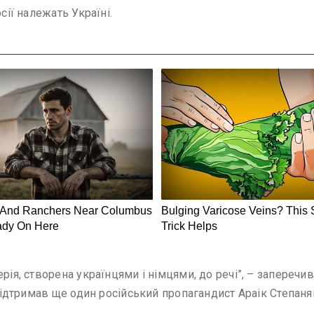
сії належать Україні.
рія, створена українцями і німцями, до речі”, – заперечив
ї підтримав ще один російський пропагандист Араік Степан