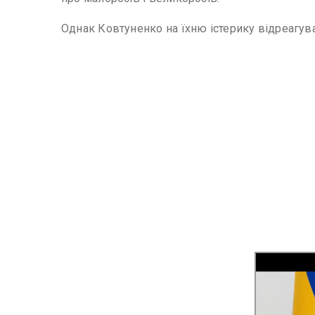
Однак Ковтуненко на їхню істерику відреагув