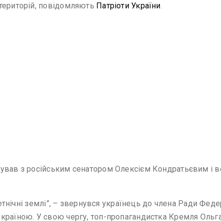
 територій, повідомляють
Патріоти України
.
тував з російським сенатором Олексієм Кондратьєвим і в
і етнічні землі”, – звернувся українець до члена Ради Фе
країною. У свою чергу, топ-пропагандистка Кремля Ольга 