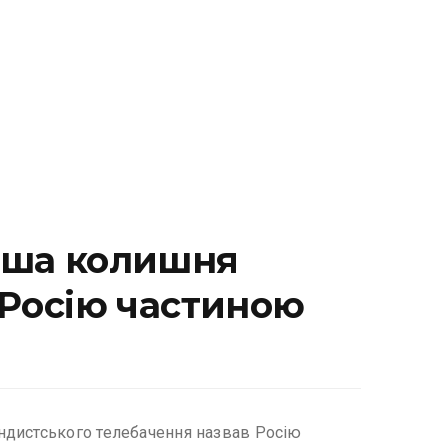
наша колишня
 Росію частиною
ндистського телебачення назвав Росію