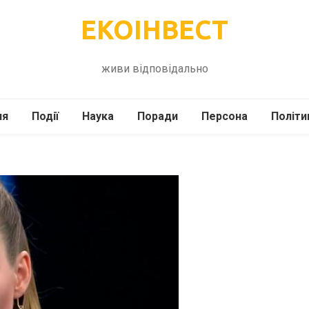
ЕКОІНВЕСТ
живи відповідально
ля
Події
Наука
Поради
Персона
Політи
ілі
Шоубіз
Історія
Кулінарія
жі
Інше
Психологія
Здоров’я
Технології
Сад-Город