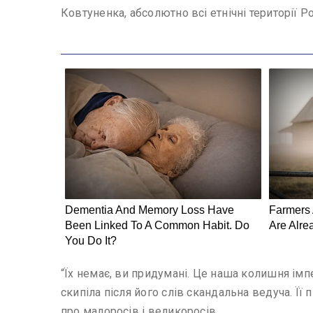
Ковтуненка, абсолютно всі етнічні території Ро
“Їх немає, ви придумані. Це наша колишня імпе
скипіла після його слів скандальна ведуча. Ї
про малоросів і великоросів.