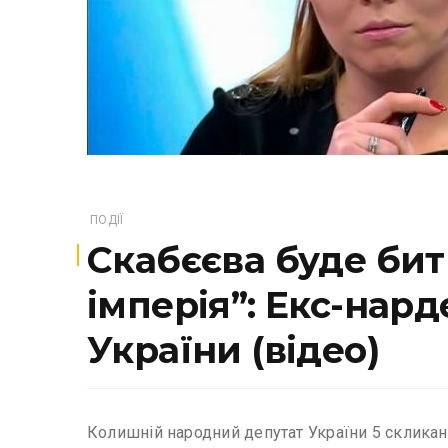
ПОДІЇ
Скабєєва буде би
імперія”: Екс-нар
України (відео)
Колишній народний депутат України 5 склика