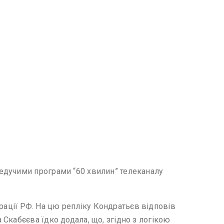
едучими програми “60 хвилин” телеканалу
дерації РФ. На цю репліку Кондратьєв відповів
Скабєєва їдко додала, що, згідно з логікою