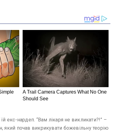
 їй екс-нардеп. “Вам лікаря не викликати?!” –
ян, який почав викрикувати божевільну теорію