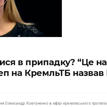
тися в припадку? “Це 
деп на КремльТБ назвав
ння Олександр Ковтуненко в ефірі кремлівського пропага