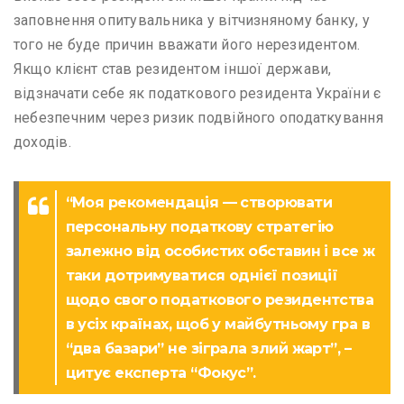
заповнення опитувальника у вітчизняному банку, у
того не буде причин вважати його нерезидентом.
Якщо клієнт став резидентом іншої держави,
відзначати себе як податкового резидента України є
небезпечним через ризик подвійного оподаткування
доходів.
“Моя рекомендація — створювати
персональну податкову стратегію
залежно від особистих обставин і все ж
таки дотримуватися однієї позиції
щодо свого податкового резидентства
в усіх країнах, щоб у майбутньому гра в
“два базари” не зіграла злий жарт”, –
цитує експерта “Фокус”.