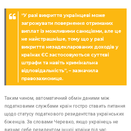
“У разі викриття українцеві може
загрожувати повернення отриманих
виплат із можливими санкціями, але це
не найстрашніше, тому що у разі
викриття незадекларованих доходів у
країнах ЄС застосовуються суттєві
штрафи та навіть кримінальна
відповідальність”, – зазначила
правозахисниця.
Таким чином, автоматичний обмін даними між
податковими службами країн гостро ставить питання
щодо статусу податкового резидентства українських
біженців. За словами Черевко, якщо українець не
визнає себе резидентом іншої країни під час