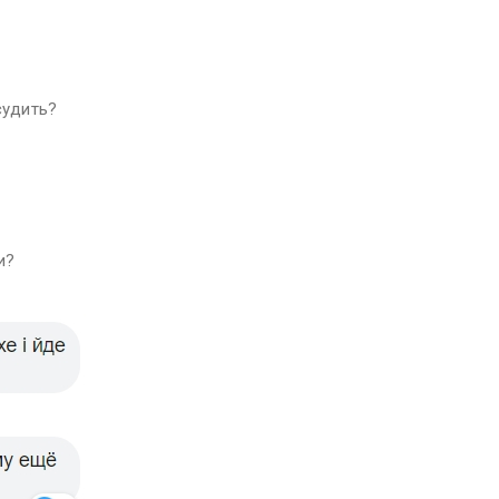
судить?
и?