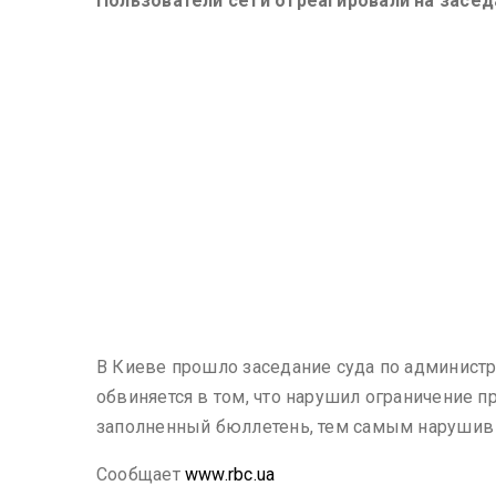
Пользователи сети отреагировали на засед
В Киеве прошло заседание суда по админист
обвиняется в том, что нарушил ограничение п
заполненный бюллетень, тем самым нарушив ч.
Сообщает
www.rbc.ua