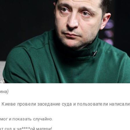
ина)
 в Киеве провели заседание суда и пользователи написа
мог и показать случайно.
от суд к че****ой матери!