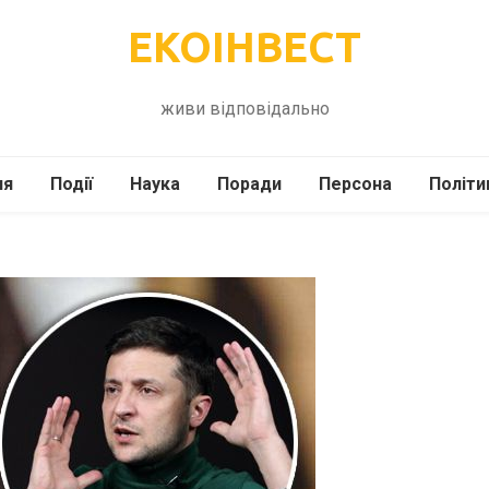
ЕКОІНВЕСТ
живи відповідально
ля
Події
Наука
Поради
Персона
Політи
ілі
Шоубіз
Історія
Кулінарія
жі
Інше
Психологія
Здоров’я
Технології
Сад-Город