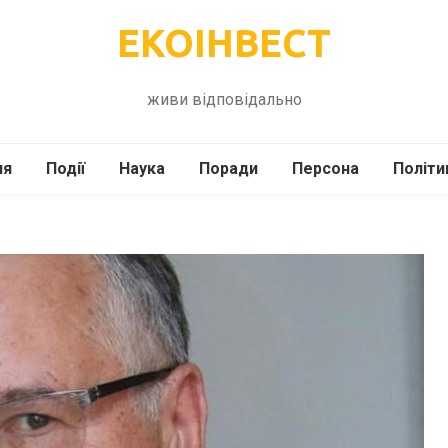
ЕКОІНВЕСТ
живи відповідально
ля
Події
Наука
Поради
Персона
Політи
ілі
Шоубіз
Історія
Кулінарія
жі
Інше
Психологія
Здоров’я
Технології
Сад-Город