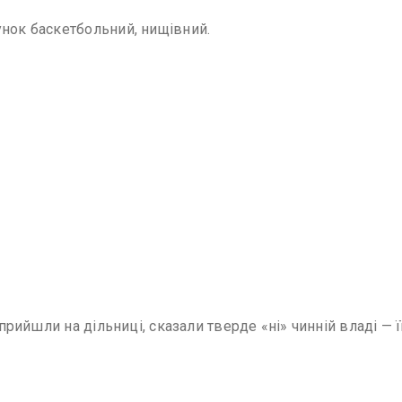
унок баскетбольний, нищівний.
 прийшли на дільниці, сказали тверде «ні» чинній владі — її