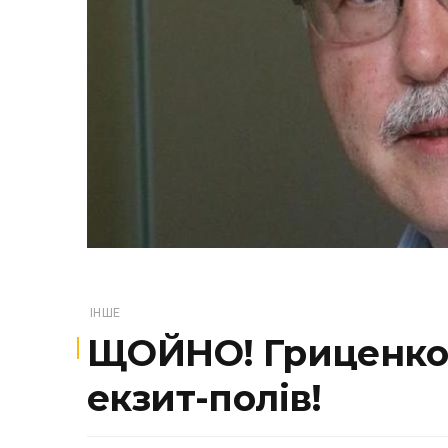
ІНШЕ
ЩОЙНО! Гриценко 
екзит-полів!