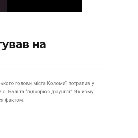
гував на
ського голови міста Коломиї потрапив у
 о. Балі та “підкорює джунглі”. Як йому
ся фактом.