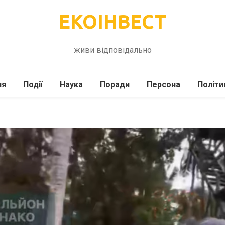
ЕКОІНВЕСТ
живи відповідально
ля
Події
Наука
Поради
Персона
Політи
ілі
Шоубіз
Історія
Кулінарія
жі
Інше
Психологія
Здоров’я
Технології
Сад-Город