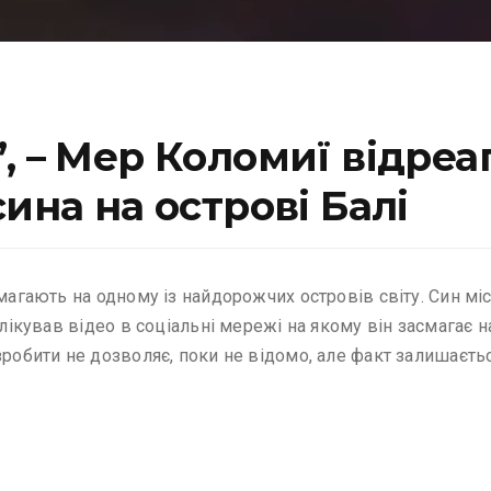
, – Мер Коломиї відреа
ина на острові Балі
смагають на одному із найдорожчих островів світу. Син мі
лікував відео в соціальні мережі на якому він засмагає на
зробити не дозволяє, поки не відомо, але факт залишаєть