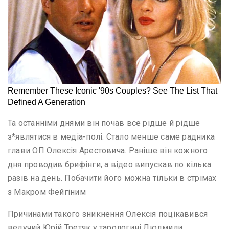
Та останніми днями він почав все рідше й рідше
з*являтися в медіа-полі. Стало менше саме радника
глави ОП Олексія Арестовича. Раніше він кожного
дня проводив брифінги, а відео випускав по кілька
разів на день. Побачити його можна тільки в стрімах
з Макром Фейгіним
Причинами такого зникнення Олексія поцікавився
ведучий Юрій Третяк у тарологині Людмили