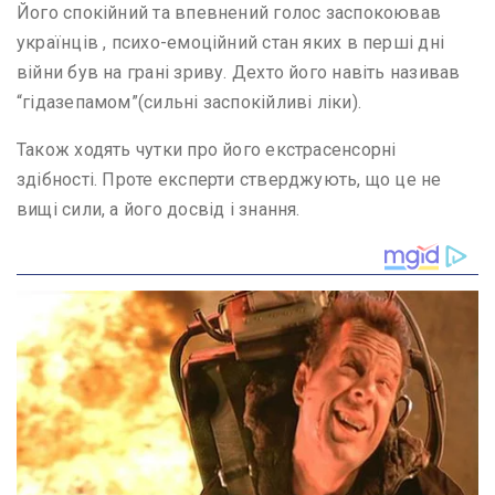
Його спокійний та впевнений голос заспокоював
українців , психо-емоційний стан яких в перші дні
війни був на грані зриву. Дехто його навіть називав
“гідазепамом”(сильні заспокійливі ліки).
Також ходять чутки про його екстрасенсорні
здібності. Проте експерти стверджують, що це не
вищі сили, а його досвід і знання.