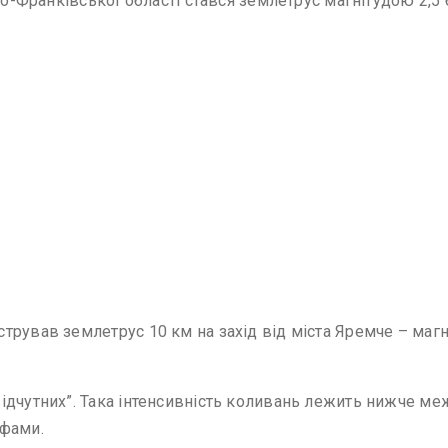
но-Франківської області стався землетрус магнітудою 2,5 
рував землетрус 10 км на захід від міста Яремче – магні
дчутних”. Така інтенсивність коливань лежить нижче меж
афами.