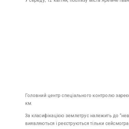
У середу, 12 квітня, поблизу міста Яремче Іва
Головний центр спеціального контролю зареєст
км.
За класифікацією землетрус належить до “неві
виявляються і реєструються тільки сейсмогр