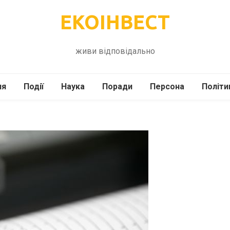
ЕКОІНВЕСТ
живи відповідально
ля
Події
Наука
Поради
Персона
Політи
ілі
Шоубіз
Історія
Кулінарія
жі
Інше
Психологія
Здоров’я
Технології
Сад-Город