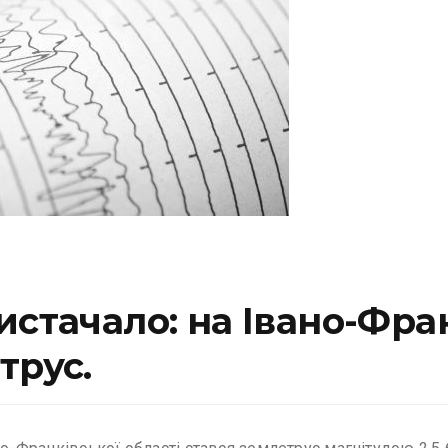
истачало: на Івано-Фра
трус.