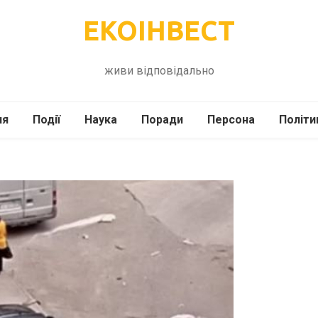
ЕКОІНВЕСТ
живи відповідально
ля
Події
Наука
Поради
Персона
Політи
ілі
Шоубіз
Історія
Кулінарія
жі
Інше
Психологія
Здоров’я
Технології
Сад-Город