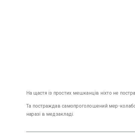
На щастя із простих мешканців ніхто не постр
Та постраждав самопроголошений мер-колабор
наразі в медзакладі.