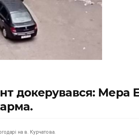
нт докерувався: Мера 
карма.
годарі на в. Курчатова.