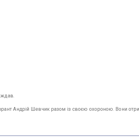
аждав.
ант Андрій Шевчик разом із своєю охороною. Вони отрим