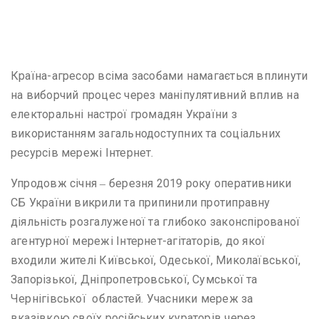
Країна-агресор всіма засобами намагається вплинути
на виборчий процес через маніпулятивний вплив на
електоральні настрої громадян України з
використанням загальнодоступних та соціальних
ресурсів мережі Інтернет.
Упродовж січня ‒ березня 2019 року оперативники
СБ України викрили та припинили протиправну
діяльність розгалуженої та глибоко законспірованої
агентурної мережі Інтернет-агітаторів, до якої
входили жителі Київської, Одеської, Миколаївської,
Запорізької, Дніпропетровської, Сумської та
Чернігівської областей. Учасники мереж за
вказівкою своїх російських кураторів через