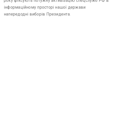
року фіксують потужну активізацію спецслужб РФ в
інформаційному просторі нашої держави
напередодні виборів Президента.