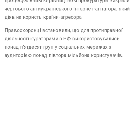
процесуальним керівництвом прокуратури викрили
чергового антиукраїнського Інтернет-агітатора, який
діяв на користь країни-агресора.
Правоохоронці встановили, що для протиправної
діяльності кураторами з РФ використовувались
понад п’ятдесят груп у соціальних мережах з
аудиторією понад півтора мільйона користувачів.