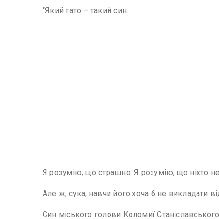
“Який тато – такий син.
Я розумію, що страшно. Я розумію, що ніхто не
Але ж, сука, навчи його хоча б не викладати від
Син міського голови Коломиї Станіславського 