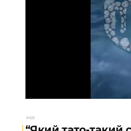
ІНШЕ
“Який тато-такий с