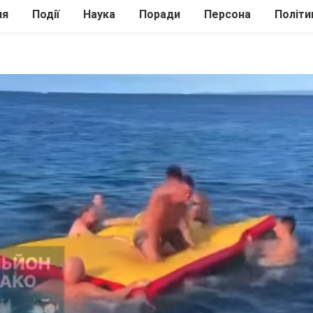
ля
Події
Наука
Поради
Персона
Політи
ілі
Шоубіз
Історія
Кулінарія
жі
Інше
Психологія
Здоров’я
Технології
Сад-Город