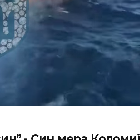
ин”,- Син мера Коломиї