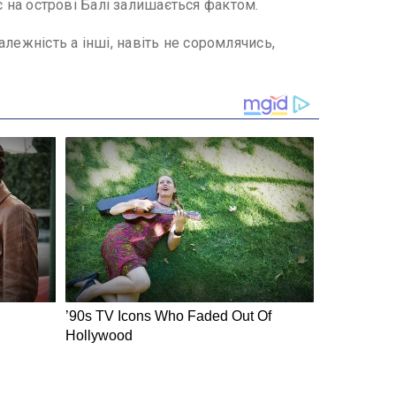
ає на острові Балі залишається фактом.
лежність а інші, навіть не соромлячись,