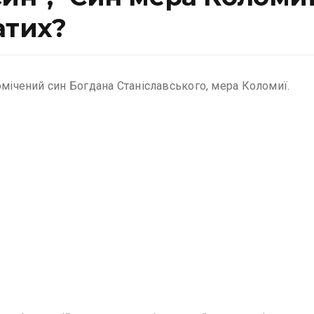
атих?
омічений син Богдана Станіславського, мера Коломиї.