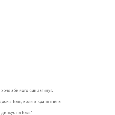
 хоче аби його син загинув.
оси з Балі, коли в країні війна.
двіжує на Балі.”