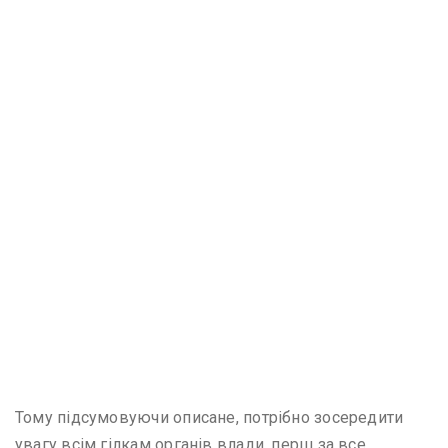
Тому підсумовуючи описане, потрібно зосередити
увагу всім гілкам органів влади, перш за все