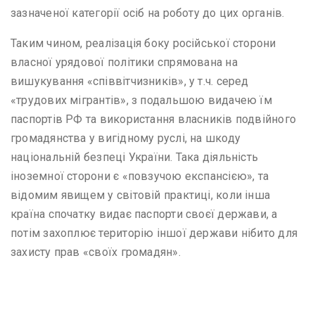
зазначеної категорії осіб на роботу до цих органів.
Таким чином, реалізація боку російської сторони
власної урядової політики спрямована на
вишукування «співвітчизників», у т.ч. серед
«трудових мігрантів», з подальшою видачею їм
паспортів РФ та використання власників подвійного
громадянства у вигідному руслі, на шкоду
національній безпеці України. Така діяльність
іноземної сторони є «повзучою експансією», та
відомим явищем у світовій практиці, коли інша
країна спочатку видає паспорти своєї держави, а
потім захоплює територію іншої держави нібито для
захисту прав «своїх громадян».