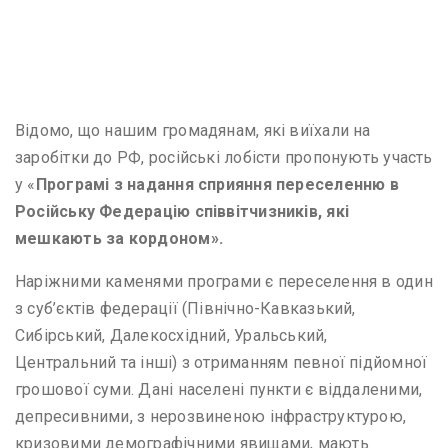
Відомо, що нашим громадянам, які виїхали на
заробітки до РФ, російські лобісти пропонують участь
у «
Програмі з надання сприяння переселенню в
Російську Федерацію співвітчизників, які
мешкають за кордоном».
Наріжними каменями програми є переселення в один
з суб’єктів федерації (Північно-Кавказький,
Сибірський, Далекосхідний, Уральський,
Центральний та інші) з отриманням певної підйомної
грошової суми. Дані населені пункти є віддаленими,
депресивними, з нерозвиненою інфраструктурою,
кризовими демографічними явищами, мають