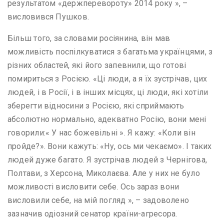
результатом «держперевороту» 2014 року », –
висловився Пушков.
Більш того, за словами росіянина, він мав
можливість поспілкуватися з багатьма українцями, з
різних областей, які його запевнили, що готові
помириться з Росією. «Ці люди, а я їх зустрічав, цих
людей, і в Росії, і в інших місцях, ці люди, які хотіли
зберегти відносини з Росією, які сприймають
абсолютно нормально, адекватно Росію, вони мені
говорили:« У нас божевільні ». Я кажу: «Коли він
пройде?». Вони кажуть: «Ну, ось ми чекаємо». І таких
людей дуже багато. Я зустрічав людей з Чернігова,
Полтави, з Херсона, Миколаєва. Але у них не було
можливості висловити себе. Ось зараз вони
висловили себе, на мій погляд », – задоволено
зазначив одіозний сенатор країни-агресора.