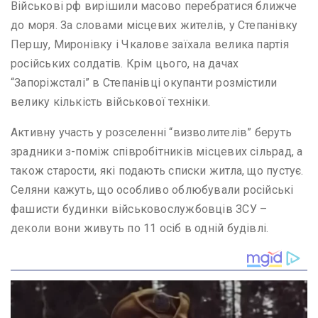
Військові рф вирішили масово перебратися ближче
до моря. За словами місцевих жителів, у Степанівку
Першу, Миронівку і Чкалове заїхала велика партія
російських солдатів. Крім цього, на дачах
“Запоріжсталі” в Степанівці окупанти розмістили
велику кількість військової техніки.
Активну участь у розселенні “визволителів” беруть
зрадники з-поміж співробітників місцевих сільрад, а
також старости, які подають списки житла, що пустує.
Селяни кажуть, що особливо облюбували російські
фашисти будинки військовослужбовців ЗСУ –
деколи вони живуть по 11 осіб в одній будівлі.