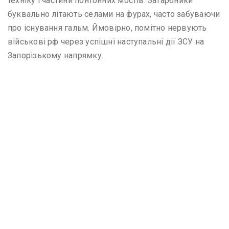
техніку і частини понтонних мостів. Загарбники
буквально літають селами на фурах, часто забуваючи
про існування гальм. Ймовірно, помітно нервують
військові рф через успішні наступальні дії ЗСУ на
Запорізькому напрямку.